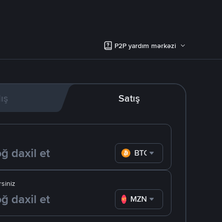
P2P yardım mərkəzi
lış
Satış
BTC
siniz
MZN