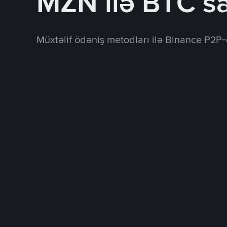
MZN ilə BTC sa
Müxtəlif ödəniş metodları ilə Binance P2P-