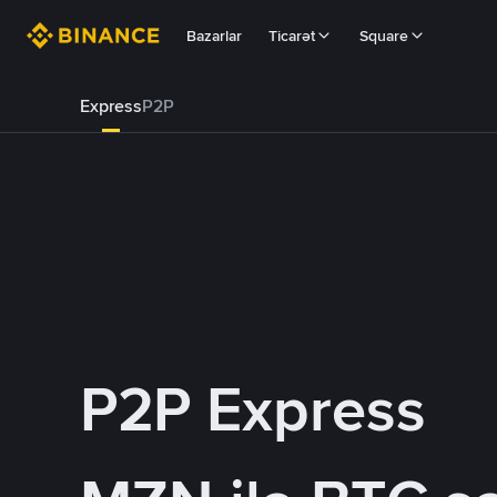
Bazarlar
Ticarət
Square
Express
P2P
P2P Express