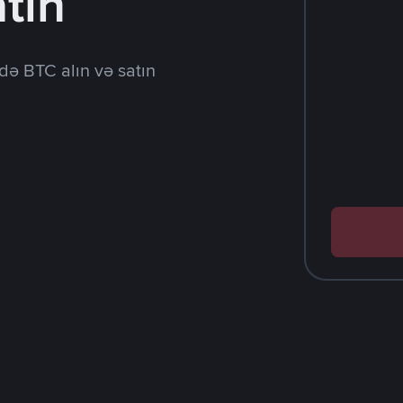
tın
də BTC alın və satın