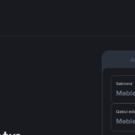
A
Satırsınız
Qəbul edir