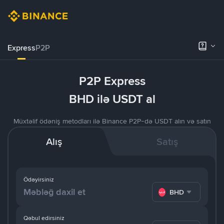
Express
P2P
P2P Express
BHD ilə USDT al
Müxtəlif ödəniş metodları ilə Binance P2P-də USDT alın və satın
Alış
Satış
Ödəyirsiniz
BHD
Qəbul edirsiniz