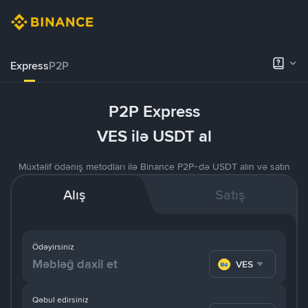
Express
P2P
P2P Express
VES ilə USDT al
Müxtəlif ödəniş metodları ilə Binance P2P-də USDT alın və satın
Alış
Satış
Ödəyirsiniz
VES
Qəbul edirsiniz