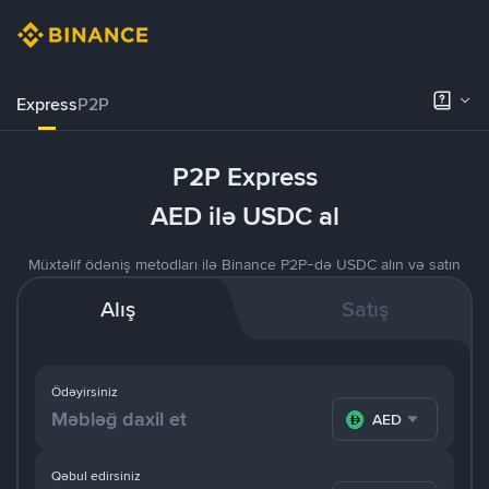
Express
P2P
P2P Express
AED ilə USDC al
Müxtəlif ödəniş metodları ilə Binance P2P-də USDC alın və satın
Alış
Satış
Ödəyirsiniz
AED
Qəbul edirsiniz