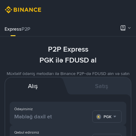
Express
P2P
P2P Express
PGK ilə FDUSD al
Müxtəlif ödəniş metodları ilə Binance P2P-də FDUSD alın və satın
Alış
Satış
Ödəyirsiniz
PGK
Qəbul edirsiniz