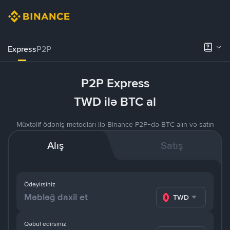
Express
P2P
P2P Express
TWD ilə BTC al
Müxtəlif ödəniş metodları ilə Binance P2P-də BTC alın və satın
Alış
Satış
Ödəyirsiniz
TWD
Qəbul edirsiniz