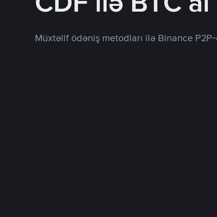
CDF ilə BTC al
Müxtəlif ödəniş metodları ilə Binance P2P-