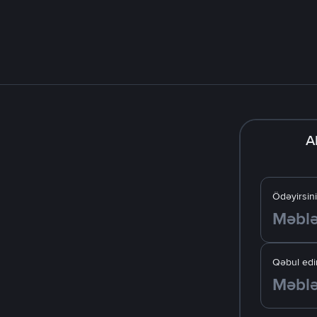
A
Ödəyirsin
Qəbul edir