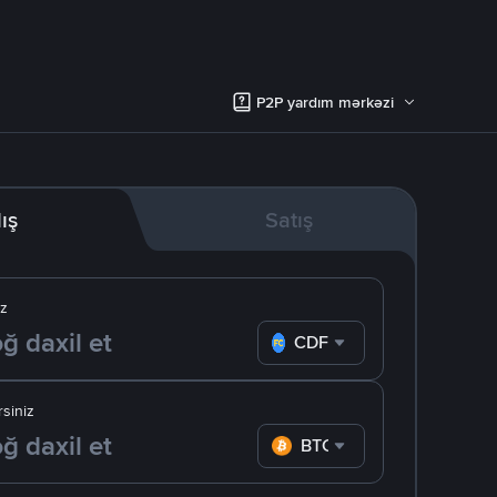
P2P yardım mərkəzi
lış
Satış
iz
CDF
siniz
BTC