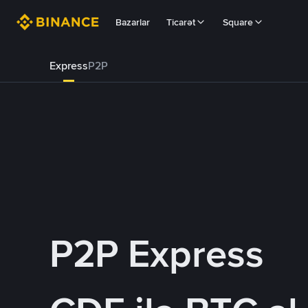
Bazarlar
Ticarət
Square
Express
P2P
P2P Express