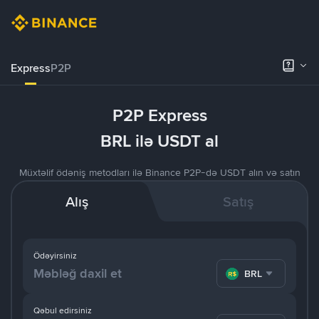
Express
P2P
P2P Express
BRL ilə USDT al
Müxtəlif ödəniş metodları ilə Binance P2P-də USDT alın və satın
Alış
Satış
Ödəyirsiniz
BRL
Qəbul edirsiniz