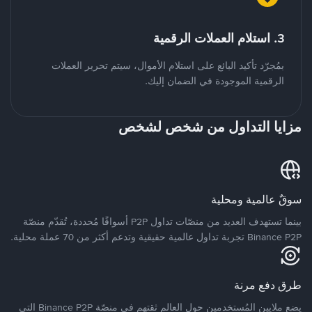
3. استلام العملات الرقمية
بمُجرّد تأكيد البائع على استلام الأموال، سيتم تحرير العملات
الرقمية الموجودة في الضمان إليك.
مزايا التداول من شخص لشخص
سوقٌ عالمية ومحلية
بينما تستهدف العديد من منصّات تداول P2P أسواقًا مُحددة، تُقدّم منصّة
Binance P2P تجربة تداول عالمية حقيقية وتدعم أكثر من 70 عملة محلية.
طرق دفع مرنة
يضع ملايين المُستخدمين حول العالم ثقتهم في منصّة Binance P2P التي