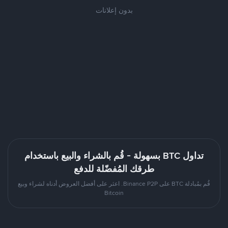
بدون إعلانات
تداول BTC بسهولة - قُم بالشراء والبيع باستخدام
طرقك المُفضّلة للدفع
قُم بمُبادلة BTC على Binance P2P. اعثر على أفضل العروض أدناه لشراء وبيع
Bitcoin