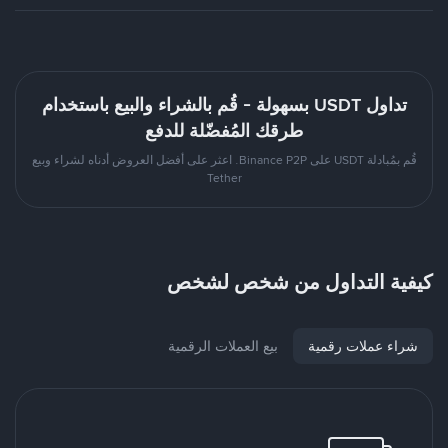
تداول USDT بسهولة - قُم بالشراء والبيع باستخدام
طرقك المُفضّلة للدفع
قُم بمُبادلة USDT على Binance P2P. اعثر على أفضل العروض أدناه لشراء وبيع
Tether
كيفية التداول من شخص لشخص
شراء عملات رقمية
بيع العملات الرقمية