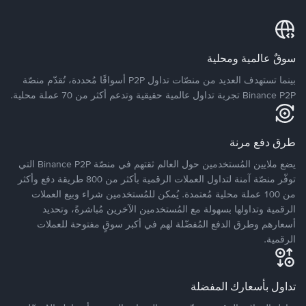
سوقٌ عالمية ومحلية
بينما تستهدف العديد من منصّات تداول P2P أسواقًا مُحددة، تُقدّم منصّة
Binance P2P تجربة تداول عالمية حقيقية وتدعم أكثر من 70 عملة محلية.
طرق دفع مرنة
يضع ملايين المُستخدمين حول العالم ثقتهم في منصّة Binance P2P التي
توفّر منصّة آمنة لتداول العملات الرقمية بأكثر من 800 طريقة دفع وأكثر
من 100 عملة محلية مُعتمدة. يُمكن للمُستخدمين شراء وبيع العملات
الرقمية وتداولها بسهولة مع المُستخدمين الآخرين مُباشرةً، وتحديد
أسعارهم وطرق الدفع المُفضّلة لهم في أكبر سوقٍ مفتوحة للعملات
الرقمية.
تداول بأسعارك المفضلة