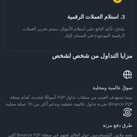
3. استلام العملات الرقمية
بمُجرّد تأكيد البائع على استلام الأموال، سيتم تحرير العملات
الرقمية الموجودة في الضمان إليك.
مزايا التداول من شخص لشخص
سوقٌ عالمية ومحلية
بينما تستهدف العديد من منصّات تداول P2P أسواقًا مُحددة، تُقدّم منصّة
Binance P2P تجربة تداول عالمية حقيقية وتدعم أكثر من 70 عملة محلية.
طرق دفع مرنة
يضع ملايين المُستخدمين حول العالم ثقتهم في منصّة Binance P2P التي