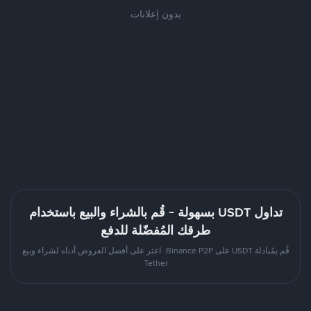
بدون إعلانات
تداول USDT بسهولة - قُم بالشراء والبيع باستخدام
طرقك المُفضّلة للدفع
قُم بمُبادلة USDT على Binance P2P. اعثر على أفضل العروض أدناه لشراء وبيع
Tether