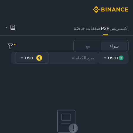
إكسبريس
P2P
صفقات خاصّة
شراء
بيع
USD
USDT