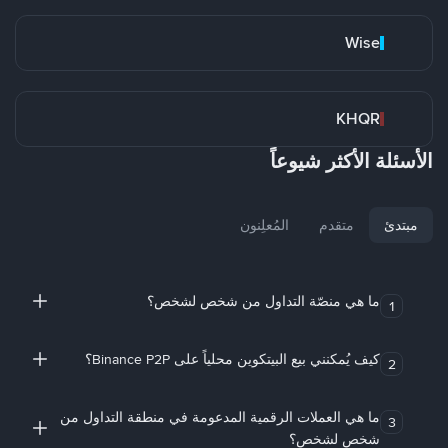
Wise
KHQR
الأسئلة الأكثر شيوعاً
مبتدئ
متقدم
المُعلِنون
ما هي منصّة التداول من شخص لشخص؟
1
كيف يُمكنني بيع البيتكوين محلياً على Binance P2P؟
2
ما هي العملات الرقمية المدعومة في منطقة التداول من
3
شخص لشخص؟