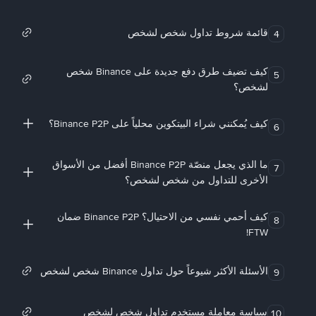
قائمة شروط تداول شخص لشخص
4
كيف تضيف طرق دفع جديدة على Binance شخص
5
لشخص؟
كيف يُمكنني شراء البيتكوين محلياً على Binance P2P؟
6
ما الذي يجعل منصّة Binance P2P أفضل من الأسواق
7
الأخرى للتداول من شخص لشخص؟
كيف أحمي نفسي من الاحتيال؟ Binance P2P ضمان
8
FTW!
الأسئلة الأكثر شيوعاً حول تداول Binance شخص لشخص
9
سياسة معاملة مستخدم تداول شخص لشخص
10