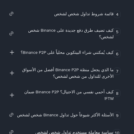
قائمة شروط تداول شخص لشخص
4
كيف تضيف طرق دفع جديدة على Binance شخص
5
لشخص؟
كيف يُمكنني شراء البيتكوين محلياً على Binance P2P؟
6
ما الذي يجعل منصّة Binance P2P أفضل من الأسواق
7
الأخرى للتداول من شخص لشخص؟
كيف أحمي نفسي من الاحتيال؟ Binance P2P ضمان
8
FTW!
الأسئلة الأكثر شيوعاً حول تداول Binance شخص لشخص
9
سياسة معاملة مستخدم تداول شخص لشخص
10