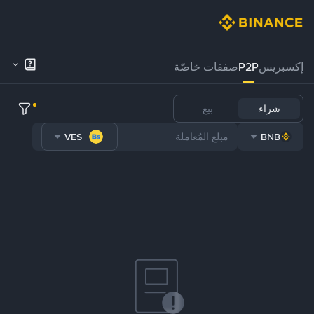
إكسبريس
P2P
صفقات خاصّة
شراء
بيع
VES
BNB