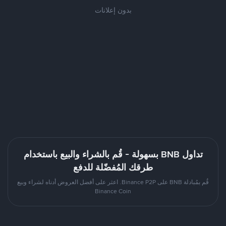
بدون إعلانات
تداول BNB بسهولة - قُم بالشراء والبيع باستخدام
طرقك المُفضّلة للدفع
قُم بمُبادلة BNB على Binance P2P. اعثر على أفضل العروض أدناه لشراء وبيع
Binance Coin