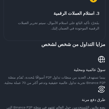
3. استلام العملات الرقمية
بمُجرّد تأكيد البائع على استلام الأموال، سيتم تحرير العملات
الرقمية الموجودة في الضمان إليك.
مزايا التداول من شخص لشخص
سوقٌ عالمية ومحلية
بينما تستهدف العديد من منصّات تداول P2P أسواقًا مُحددة، تُقدّم منصّة
Binance P2P تجربة تداول عالمية حقيقية وتدعم أكثر من 70 عملة محلية.
طرق دفع مرنة
يضع ملايين المُستخدمين حول العالم ثقتهم في منصّة Binance P2P التي