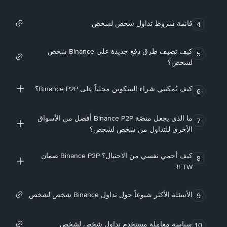
قائمة شروط تداول شخص لشخص
4
كيف تضيف طرق دفع جديدة على Binance شخص
5
لشخص؟
كيف يُمكنني شراء البيتكوين محلياً على Binance P2P؟
6
ما الذي يجعل منصّة Binance P2P أفضل من الأسواق
7
الأخرى للتداول من شخص لشخص؟
كيف أحمي نفسي من الاحتيال؟ Binance P2P ضمان
8
FTW!
الأسئلة الأكثر شيوعاً حول تداول Binance شخص لشخص
9
سياسة معاملة مستخدم تداول شخص لشخص
10