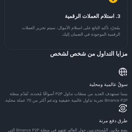
3. استلام العملات الرقمية
بمُجرّد تأكيد البائع على استلام الأموال، سيتم تحرير العملات
الرقمية الموجودة في الضمان إليك.
مزايا التداول من شخص لشخص
سوقٌ عالمية ومحلية
بينما تستهدف العديد من منصّات تداول P2P أسواقًا مُحددة، تُقدّم منصّة
Binance P2P تجربة تداول عالمية حقيقية وتدعم أكثر من 70 عملة محلية.
طرق دفع مرنة
يضع ملايين المُستخدمين حول العالم ثقتهم في منصّة Binance P2P التي