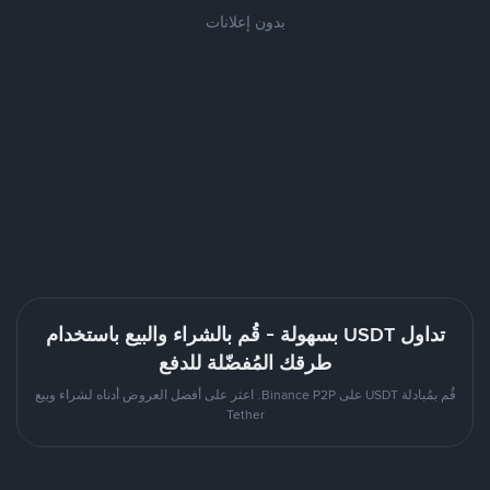
بدون إعلانات
تداول USDT بسهولة - قُم بالشراء والبيع باستخدام
طرقك المُفضّلة للدفع
قُم بمُبادلة USDT على Binance P2P. اعثر على أفضل العروض أدناه لشراء وبيع
Tether