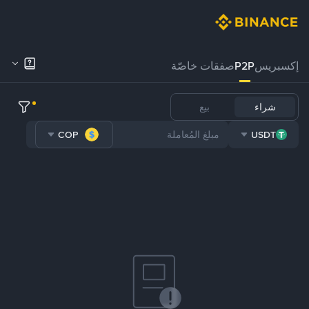
إكسبريس
P2P
صفقات خاصّة
شراء
بيع
COP
USDT