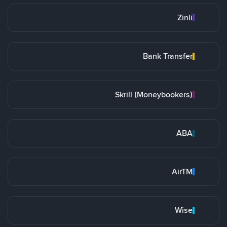
Zinli
Bank Transfer
Skrill (Moneybookers)
ABA
AirTM
Wise