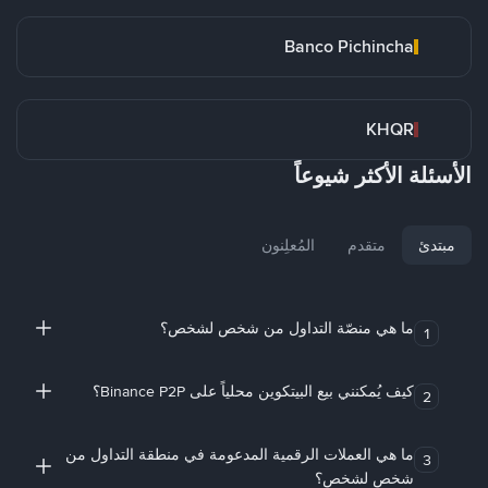
Banco Pichincha
KHQR
الأسئلة الأكثر شيوعاً
مبتدئ
متقدم
المُعلِنون
ما هي منصّة التداول من شخص لشخص؟
1
كيف يُمكنني بيع البيتكوين محلياً على Binance P2P؟
2
ما هي العملات الرقمية المدعومة في منطقة التداول من
3
شخص لشخص؟