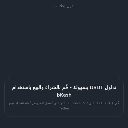
بدون إعلانات
تداول USDT بسهولة - قُم بالشراء والبيع باستخدام
bKash
قُم بمُبادلة USDT على Binance P2P. اعثر على أفضل العروض أدناه لشراء وبيع
Tether