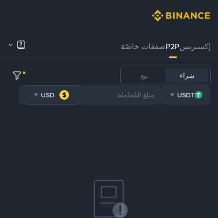
إكسبريس
P2P
صفقات خاصّة
شراء
بيع
USD
USDT