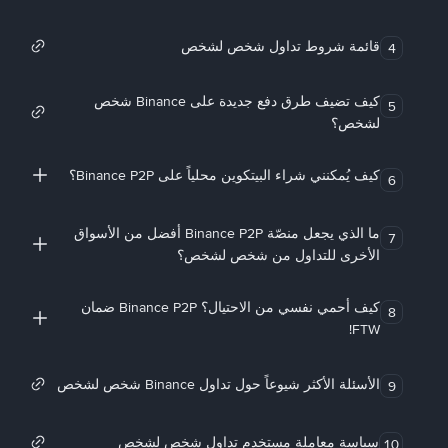
قائمة شروط تداول شخص لشخص
4
كيف تضيف طرق دفع جديدة على Binance شخص
5
لشخص؟
كيف يُمكنني شراء البيتكوين محلياً على Binance P2P؟
6
ما الذي يجعل منصّة Binance P2P أفضل من الأسواق
7
الأخرى للتداول من شخص لشخص؟
كيف أحمي نفسي من الاحتيال؟ Binance P2P ضمان
8
FTW!
الأسئلة الأكثر شيوعاً حول تداول Binance شخص لشخص
9
سياسة معاملة مستخدم تداول شخص لشخص
10