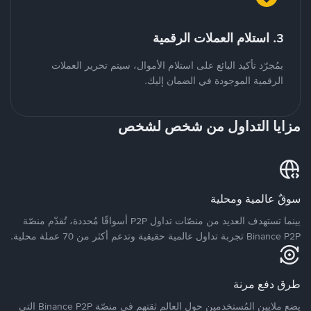
3. استلام العملات الرقمية
بمُجرّد تأكيد البائع على استلام الأموال، سيتم تحرير العملات
الرقمية الموجودة في الضمان إليك.
مزايا التداول من شخص لشخص
سوقٌ عالمية ومحلية
بينما تستهدف العديد من منصّات تداول P2P أسواقًا مُحددة، تُقدّم منصّة
Binance P2P تجربة تداول عالمية حقيقية وتدعم أكثر من 70 عملة محلية.
طرق دفع مرنة
يضع ملايين المُستخدمين حول العالم ثقتهم في منصّة Binance P2P التي