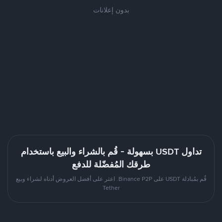
بدون إعلانات
تداول USDT بسهولة - قُم بالشراء والبيع باستخدام
طرقك المُفضّلة للدفع
قُم بمُبادلة USDT على Binance P2P. اعثر على أفضل العروض أدناه لشراء وبيع
Tether