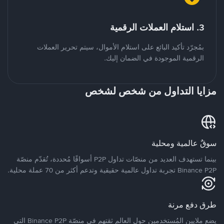
3. استلام العملات الرقمية
بمُجرّد تأكيد البائع على استلام الأموال، سيتم تحرير العملات
الرقمية الموجودة في الضمان إليك.
مزايا التداول من شخص لشخص
سوقٌ عالمية ومحلية
بينما تستهدف العديد من منصّات تداول P2P أسواقًا مُحددة، تُقدّم منصّة
Binance P2P تجربة تداول عالمية حقيقية وتدعم أكثر من 70 عملة محلية.
طرق دفع مرنة
يضع ملايين المُستخدمين حول العالم ثقتهم في منصّة Binance P2P التي