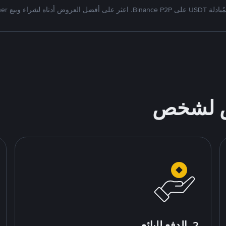
Bi. اعثر على أفضل العروض أدناه لشراء وبيع Tether
ص لشخص
2. الدفع للبائع