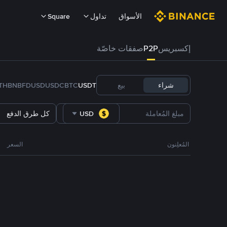
الأسواق
تداول
Square
إكسبريس
P2P
صفقات خاصّة
شراء
بيع
USDT
BTC
USDC
FDUSD
BNB
TH
USD
كل طرق الدفع
المُعلِنون
السعر