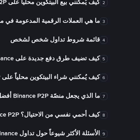
كيف يُمكنني بيع البيتكوين محلياً على Binance P2P؟
2
ما هي العملات الرقمية المدعومة في
3
قائمة شروط تداول شخص لشخص
4
كيف تضيف طرق دفع جديدة على Binance شخص لشخص؟
5
كيف يُمكنني شراء البيتكوين محلياً على Binance P2P؟
6
ما الذي يجعل منصّة Binance P2P أفضل من الأسواق الأخرى للتداول من شخص لشخص؟
7
كيف أحمي نفسي من الاحتيال؟ Binance P2P ضمان FTW!
8
الأسئلة الأكثر شيوعاً حول تداول Binance شخص لشخص
9