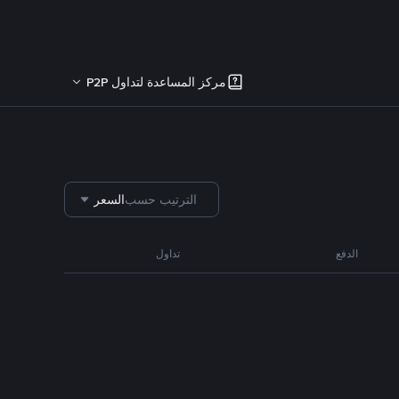
مركز المساعدة لتداول P2P
الترتيب حسب
السعر
الدفع
تداول