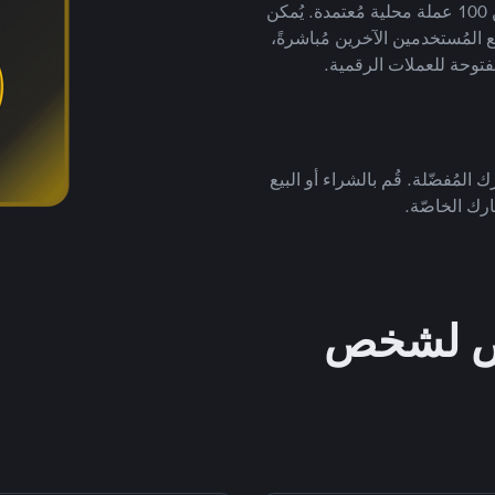
لتداول العملات الرقمية بأكثر من 800 طريقة دفع وأكثر من 100 عملة محلية مُعتمدة. يُمكن
 المُستخدمين الآخرين مُباشرةً،
فتوحة للعملات الرقمية.
 المُفضّلة. قُم بالشراء أو البيع
رك الخاصّة.
خص لشخص