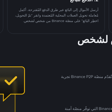
أرسل الأموال إلى البائع عبر طرق الدفع المُقترحة. أكمل
مُعاملة تحويل العملات المحلية المُعتمدة وانقر "تمّ التحويل،
اخطِر البائع" على منصّة Binance من شخص لشخص.
ص لشخص
بينما تستهدف العديد من منصّات تداول P2P أسواقًا مُحددة، تُقدّم منصّة Binance P2P تجربة
يضع ملايين المُستخدمين حول العالم ثقتهم في منصّة Binance P2P التي توفّر منصّة آمنة