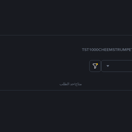
TST
1000CHEEMS
TRUMP
E
متاح/حد الطلب