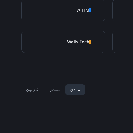
AirTM
Wally Tech
مبتدئ
متقدم
المُعلِنون