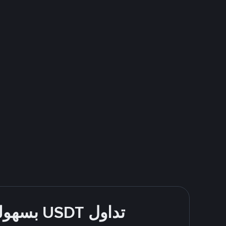
تداول USDT بسهولة - قُم بالشراء والبيع باستخدام طرقك المُفضّلة للدفع