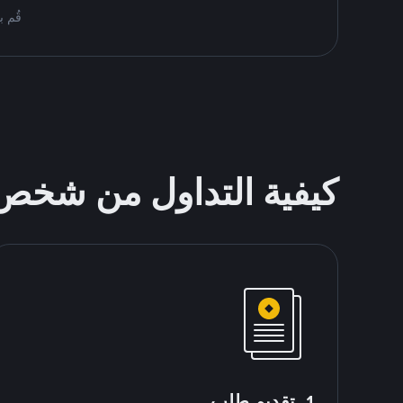
قُم بمُبادلة USDT على nance P2P
كيفية التداول من شخ
1. تقديم طلب