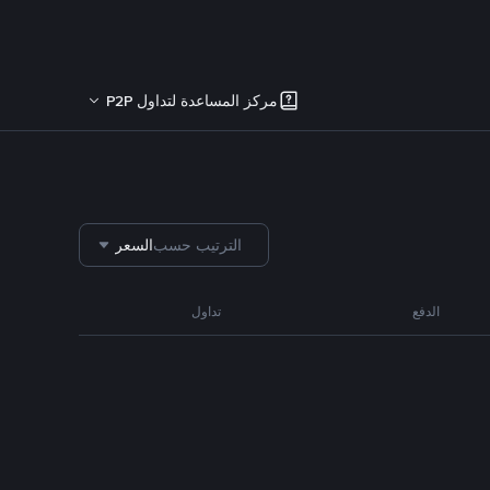
مركز المساعدة لتداول P2P
الترتيب حسب
السعر
الدفع
تداول