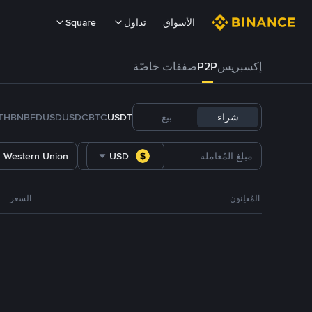
الأسواق
تداول
Square
إكسبريس
P2P
صفقات خاصّة
شراء
بيع
USDT
BTC
USDC
FDUSD
BNB
TH
Western Union
USD
المُعلِنون
السعر