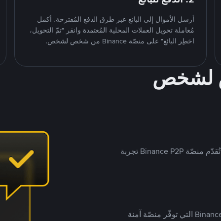
أرسل الأموال إلى البائع عبر طرق الدفع المُقترحة. أكمل
مُعاملة تحويل العملات المحلية المُعتمدة وانقر "تمّ التحويل،
اخطِر البائع" على منصّة Binance من شخص لشخص.
ص لشخص
بينما تستهدف العديد من منصّات تداول P2P أسواقًا مُحددة، تُقدّم منصّة Binance P2P تجربة
يضع ملايين المُستخدمين حول العالم ثقتهم في منصّة Binance P2P التي توفّر منصّة آمنة