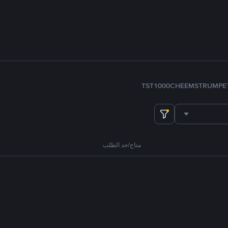
TST
1000CHEEMS
TRUMP
E
متاح/حد الطلب