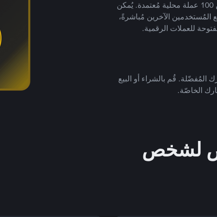
لتداول العملات الرقمية بأكثر من 800 طريقة دفع وأكثر من 100 عملة محلية مُعتمدة. يُمكن
 المُستخدمين الآخرين مُباشرةً،
فتوحة للعملات الرقمية.
 المُفضّلة. قُم بالشراء أو البيع
رك الخاصّة.
خص لشخص