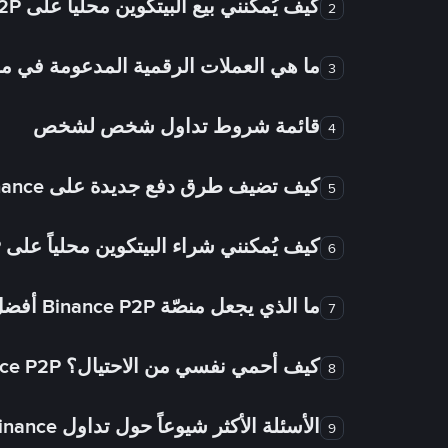
كيف يُمكنني بيع البيتكوين محلياً على Binance P2P؟
2
ما هي العملات الرقمية المدعومة في
3
قائمة شروط تداول شخص لشخص
4
كيف تضيف طرق دفع جديدة على Binance شخص لشخص؟
5
كيف يُمكنني شراء البيتكوين محلياً على Binance P2P؟
6
ما الذي يجعل منصّة Binance P2P أفضل من الأسواق الأخرى للتداول من شخص لشخص؟
7
كيف أحمي نفسي من الاحتيال؟ Binance P2P ضمان FTW!
8
الأسئلة الأكثر شيوعاً حول تداول Binance شخص لشخص
9