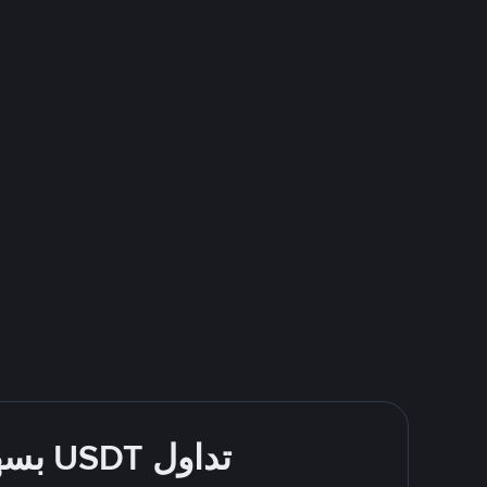
تداول USDT بسهولة - قُم بالشراء والبيع باستخدام Western Union