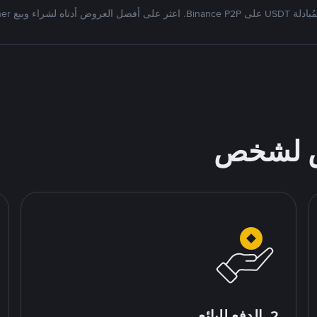
Bi. اعثر على أفضل العروض أدناه لشراء وبيع Tether
ص لشخص
2. الدفع للبائع