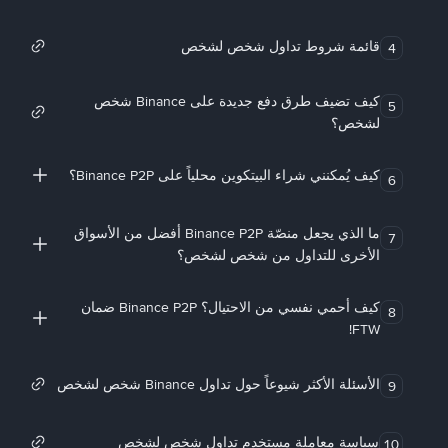
قائمة شروط تداول شخص لشخص
4
كيف تضيف طرق دفع جديدة على Binance شخص
5
لشخص؟
كيف يُمكنني شراء البيتكوين محلياً على Binance P2P؟
6
ما الذي يجعل منصّة Binance P2P أفضل من الأسواق
7
الأخرى للتداول من شخص لشخص؟
كيف أحمي نفسي من الاحتيال؟ Binance P2P ضمان
8
FTW!
الأسئلة الأكثر شيوعاً حول تداول Binance شخص لشخص
9
سياسة معاملة مستخدم تداول شخص لشخص
10