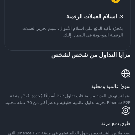
3. استلام العملات الرقمية
بمُجرّد تأكيد البائع على استلام الأموال، سيتم تحرير العملات
الرقمية الموجودة في الضمان إليك.
مزايا التداول من شخص لشخص
سوقٌ عالمية ومحلية
بينما تستهدف العديد من منصّات تداول P2P أسواقًا مُحددة، تُقدّم منصّة
Binance P2P تجربة تداول عالمية حقيقية وتدعم أكثر من 70 عملة محلية.
طرق دفع مرنة
يضع ملايين المُستخدمين حول العالم ثقتهم في منصّة Binance P2P التي