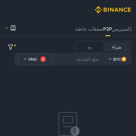
إكسبريس
P2P
صفقات خاصّة
شراء
بيع
VND
BTC