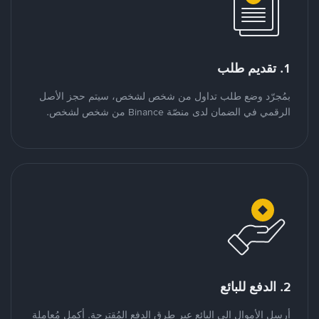
1. تقديم طلب
بمُجرّد وضع طلب تداول من شخص لشخص، سيتم حجز الأصل
الرقمي في الضمان لدى منصّة Binance من شخص لشخص.
2. الدفع للبائع
أرسل الأموال إلى البائع عبر طرق الدفع المُقترحة. أكمل مُعاملة