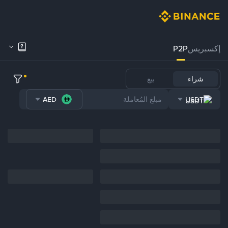
إكسبريس
P2P
شراء
بيع
AED
USDT