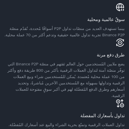
سوقٌ عالمية ومحلية
بينما تستهدف العديد من منصّات تداول P2P أسواقًا مُحددة، تُقدّم منصّة
Binance P2P تجربة تداول عالمية حقيقية وتدعم أكثر من 70 عملة محلية.
طرق دفع مرنة
يضع ملايين المُستخدمين حول العالم ثقتهم في منصّة Binance P2P التي
توفّر منصّة آمنة لتداول العملات الرقمية بأكثر من 800 طريقة دفع وأكثر
من 100 عملة محلية مُعتمدة. يُمكن للمُستخدمين شراء وبيع العملات
الرقمية وتداولها بسهولة مع المُستخدمين الآخرين مُباشرةً، وتحديد
أسعارهم وطرق الدفع المُفضّلة لهم في أكبر سوقٍ مفتوحة للعملات
الرقمية.
تداول بأسعارك المفضلة
تداول العملات الرقمية وتمتّع بحرية الشراء والبيع عند أسعارك المُفضّلة.