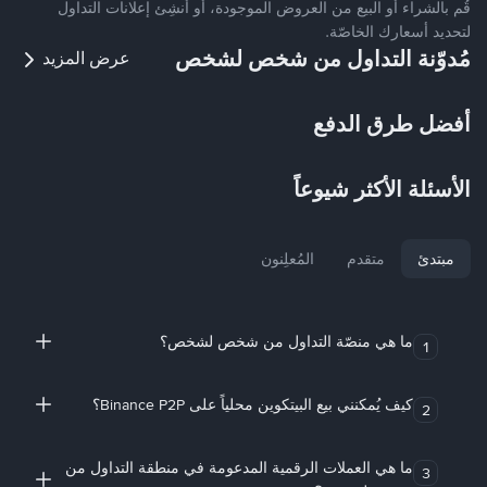
قُم بالشراء أو البيع من العروض الموجودة، أو أنشِئ إعلانات التداول
لتحديد أسعارك الخاصّة.
مُدوّنة التداول من شخص لشخص
عرض المزيد
أفضل طرق الدفع
الأسئلة الأكثر شيوعاً
مبتدئ
متقدم
المُعلِنون
ما هي منصّة التداول من شخص لشخص؟
1
كيف يُمكنني بيع البيتكوين محلياً على Binance P2P؟
2
ما هي العملات الرقمية المدعومة في منطقة التداول من
3