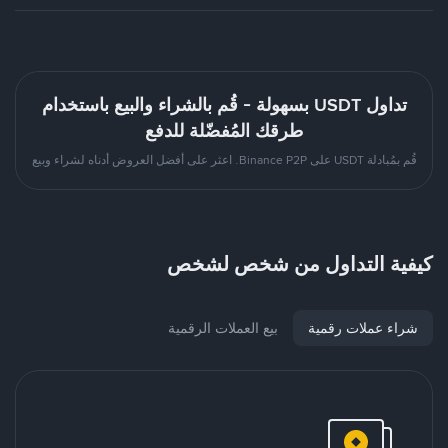
تداول USDT بسهولة - قُم بالشراء والبيع باستخدام
طرقك المُفضّلة للدفع
قُم بمُبادلة USDT على Binance P2P. اعثر على أفضل العروض أدناه لشراء وبيع
كيفية التداول من شخص لشخص
شراء عملات رقمية
بيع العملات الرقمية