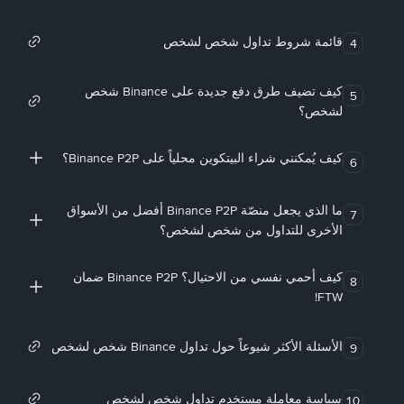
قائمة شروط تداول شخص لشخص
4
كيف تضيف طرق دفع جديدة على Binance شخص
5
لشخص؟
كيف يُمكنني شراء البيتكوين محلياً على Binance P2P؟
6
ما الذي يجعل منصّة Binance P2P أفضل من الأسواق
7
الأخرى للتداول من شخص لشخص؟
كيف أحمي نفسي من الاحتيال؟ Binance P2P ضمان
8
FTW!
الأسئلة الأكثر شيوعاً حول تداول Binance شخص لشخص
9
سياسة معاملة مستخدم تداول شخص لشخص
10