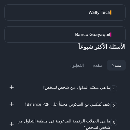
Wally Tech
Banco Guayaquil
الأسئلة الأكثر شيوعاً
مبتدئ
متقدم
المُعلِنون
ما هي منصّة التداول من شخص لشخص؟
1
كيف يُمكنني بيع البيتكوين محلياً على Binance P2P؟
2
ما هي العملات الرقمية المدعومة في منطقة التداول من
3
شخص لشخص؟