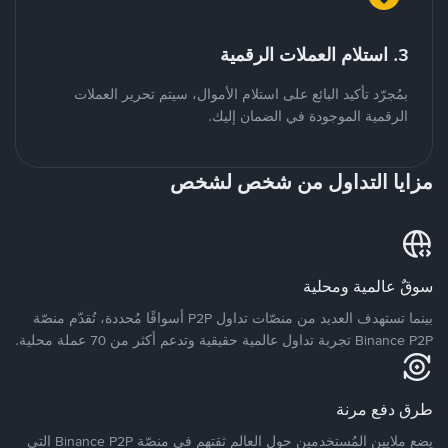
3. استلام العملات الرقمية
بمُجرّد تأكيد البائع على استلام الأموال، سيتم تحرير العملات
الرقمية الموجودة في الضمان إليك.
مزايا التداول من شخص لشخص
سوقٌ عالمية ومحلية
بينما تستهدف العديد من منصّات تداول P2P أسواقًا مُحددة، تُقدّم منصّة
Binance P2P تجربة تداول عالمية حقيقية وتدعم أكثر من 70 عملة محلية.
طرق دفع مرنة
يضع ملايين المُستخدمين حول العالم ثقتهم في منصّة Binance P2P التي