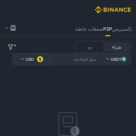
إكسبريس
P2P
صفقات خاصّة
شراء
بيع
USD
USDT