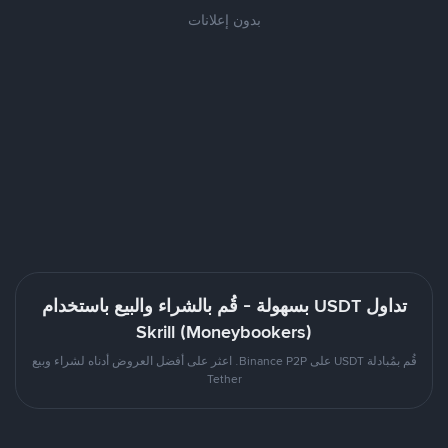
بدون إعلانات
تداول USDT بسهولة - قُم بالشراء والبيع باستخدام
Skrill (Moneybookers)
قُم بمُبادلة USDT على Binance P2P. اعثر على أفضل العروض أدناه لشراء وبيع
Tether