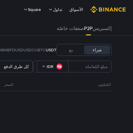
الأسواق
تداول
Square
إكسبريس
P2P
صفقات خاصّة
شراء
بيع
USDT
BTC
U
USDC
FDUSD
BNB
H
IDR
كل طرق الدفع
المُعلِنون
السعر