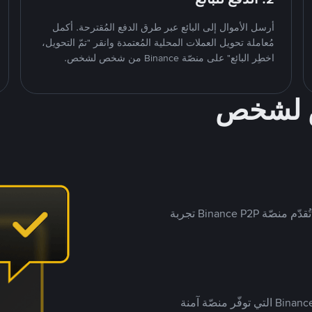
أرسل الأموال إلى البائع عبر طرق الدفع المُقترحة. أكمل
مُعاملة تحويل العملات المحلية المُعتمدة وانقر "تمّ التحويل،
اخطِر البائع" على منصّة Binance من شخص لشخص.
ص لشخص
بينما تستهدف العديد من منصّات تداول P2P أسواقًا مُحددة، تُقدّم منصّة Binance P2P تجربة
يضع ملايين المُستخدمين حول العالم ثقتهم في منصّة Binance P2P التي توفّر منصّة آمنة