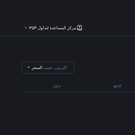
مركز المساعدة لتداول P2P
الترتيب حسب
السعر
الدفع
تداول