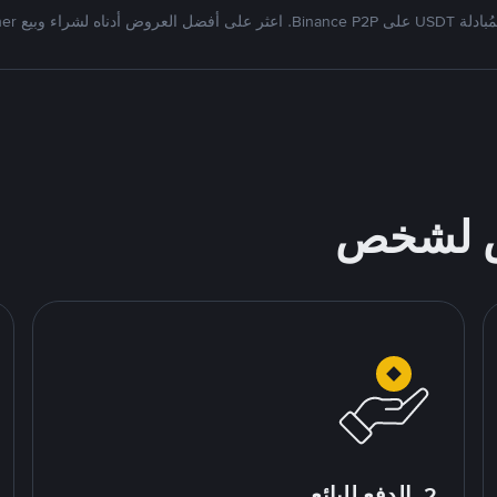
Bi. اعثر على أفضل العروض أدناه لشراء وبيع Tether
ص لشخص
2. الدفع للبائع