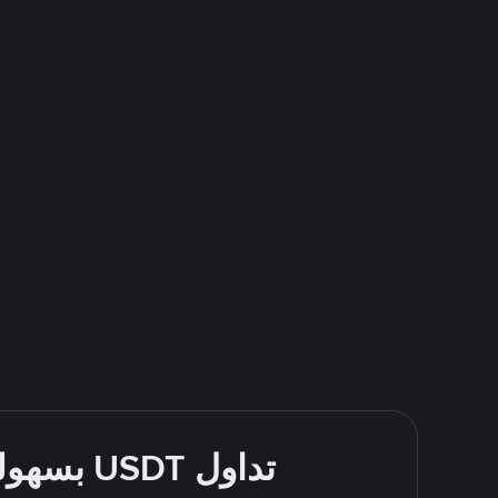
تداول USDT بسهولة - قُم بالشراء والبيع باستخدام طرقك المُفضّلة للدفع