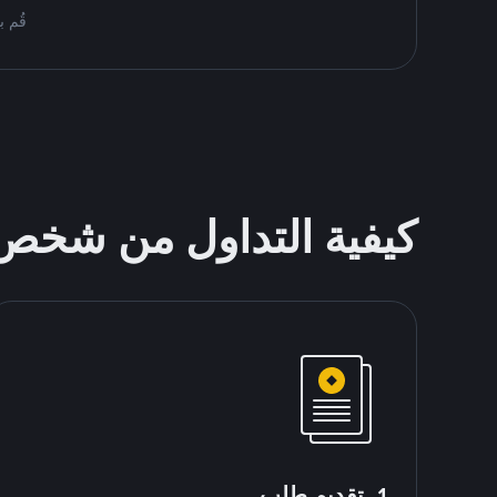
قُم بمُبادلة USDT على nance P2P
كيفية التداول من شخ
1. تقديم طلب