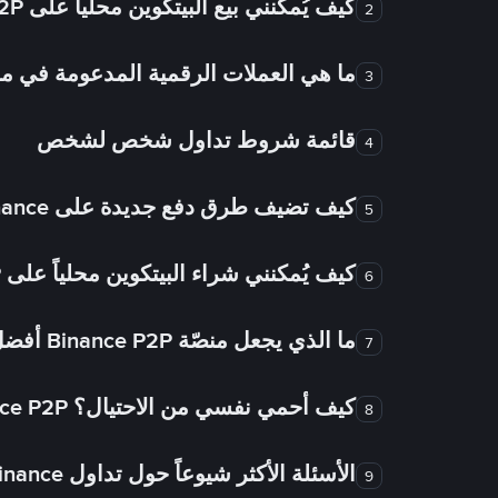
كيف يُمكنني بيع البيتكوين محلياً على Binance P2P؟
2
ما هي العملات الرقمية المدعومة في
3
قائمة شروط تداول شخص لشخص
4
كيف تضيف طرق دفع جديدة على Binance شخص لشخص؟
5
كيف يُمكنني شراء البيتكوين محلياً على Binance P2P؟
6
ما الذي يجعل منصّة Binance P2P أفضل من الأسواق الأخرى للتداول من شخص لشخص؟
7
كيف أحمي نفسي من الاحتيال؟ Binance P2P ضمان FTW!
8
الأسئلة الأكثر شيوعاً حول تداول Binance شخص لشخص
9