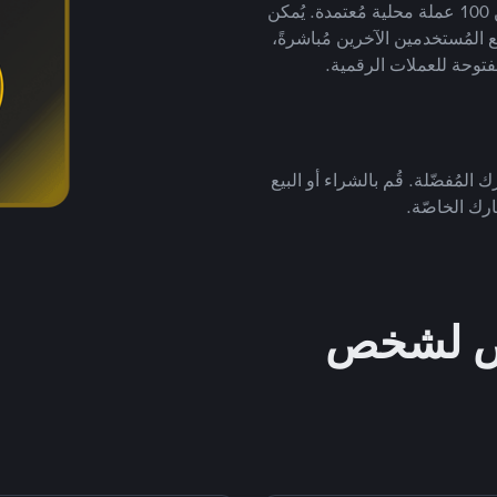
لتداول العملات الرقمية بأكثر من 800 طريقة دفع وأكثر من 100 عملة محلية مُعتمدة. يُمكن
 المُستخدمين الآخرين مُباشرةً،
فتوحة للعملات الرقمية.
 المُفضّلة. قُم بالشراء أو البيع
رك الخاصّة.
خص لشخص