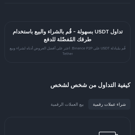
تداول USDT بسهولة - قُم بالشراء والبيع باستخدام
طرقك المُفضّلة للدفع
قُم بمُبادلة USDT على Binance P2P. اعثر على أفضل العروض أدناه لشراء وبيع
Tether
كيفية التداول من شخص لشخص
شراء عملات رقمية
بيع العملات الرقمية