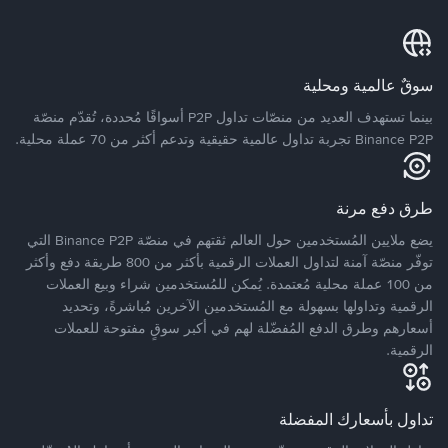
سوقٌ عالمية ومحلية
بينما تستهدف العديد من منصّات تداول P2P أسواقًا مُحددة، تُقدّم منصّة
Binance P2P تجربة تداول عالمية حقيقية وتدعم أكثر من 70 عملة محلية.
طرق دفع مرنة
يضع ملايين المُستخدمين حول العالم ثقتهم في منصّة Binance P2P التي
توفّر منصّة آمنة لتداول العملات الرقمية بأكثر من 800 طريقة دفع وأكثر
من 100 عملة محلية مُعتمدة. يُمكن للمُستخدمين شراء وبيع العملات
الرقمية وتداولها بسهولة مع المُستخدمين الآخرين مُباشرةً، وتحديد
أسعارهم وطرق الدفع المُفضّلة لهم في أكبر سوقٍ مفتوحة للعملات
الرقمية.
تداول بأسعارك المفضلة