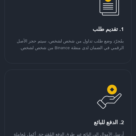
1. تقديم طلب
بمُجرّد وضع طلب تداول من شخص لشخص، سيتم حجز الأصل
الرقمي في الضمان لدى منصّة Binance من شخص لشخص.
2. الدفع للبائع
أرسل الأموال إلى البائع عبر طرق الدفع المُقترحة. أكمل مُعاملة