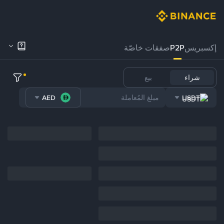
إكسبريس
P2P
صفقات خاصّة
شراء
بيع
AED
USDT