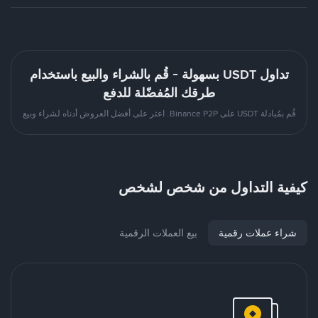
تداول USDT بسهولة - قُم بالشراء والبيع باستخدام
طرقك المُفضّلة للدفع
قُم بمُبادلة USDT على Binance P2P. اعثر على أفضل العروض أدناه لشراء وبيع
كيفية التداول من شخص لشخص
شراء عملات رقمية
بيع العملات الرقمية