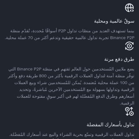
سوقٌ عالمية ومحلية
بينما تستهدف العديد من منصّات تداول P2P أسواقًا مُحددة، تُقدّم منصّة
Binance P2P تجربة تداول عالمية حقيقية وتدعم أكثر من 70 عملة محلية.
طرق دفع مرنة
يضع ملايين المُستخدمين حول العالم ثقتهم في منصّة Binance P2P التي
توفّر منصّة آمنة لتداول العملات الرقمية بأكثر من 800 طريقة دفع وأكثر
من 100 عملة محلية مُعتمدة. يُمكن للمُستخدمين شراء وبيع العملات
الرقمية وتداولها بسهولة مع المُستخدمين الآخرين مُباشرةً، وتحديد
أسعارهم وطرق الدفع المُفضّلة لهم في أكبر سوقٍ مفتوحة للعملات
الرقمية.
تداول بأسعارك المفضلة
تداول العملات الرقمية وتمتّع بحرية الشراء والبيع عند أسعارك المُفضّلة.