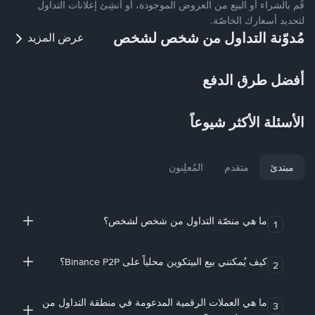
قُم بالشراء أو البيع من العروض الموجودة، أو أنشِئ إعلانات التداول
لتحديد أسعارك الخاصّة.
مُدوّنة التداول من شخص لشخص
عرض المزيد
أفضل طرق الدفع
الأسئلة الأكثر شيوعاً
مبتدئ
متقدم
المُعلِنون
ما هي منصّة التداول من شخص لشخص؟
1
كيف يُمكنني بيع البيتكوين محلياً على Binance P2P؟
2
ما هي العملات الرقمية المدعومة في منطقة التداول من
3