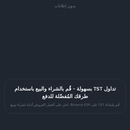
بدون إعلانات
تداول TST بسهولة - قُم بالشراء والبيع باستخدام
طرقك المُفضّلة للدفع
قُم بمُبادلة TST على Binance P2P. اعثر على أفضل العروض أدناه لشراء وبيع