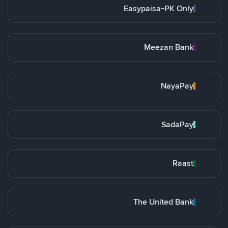
Easypaisa-PK Only
Meezan Bank
NayaPay
SadaPay
Raast
The United Bank