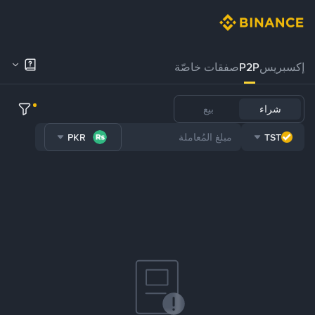
إكسبريس
P2P
صفقات خاصّة
شراء
بيع
PKR
TST