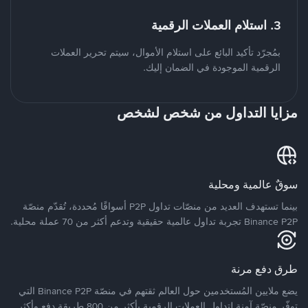
3. استلام العملات الرقمية
بمُجرّد تأكيد البائع على استلام الأموال، سيتم تحرير العملات
الرقمية الموجودة في الضمان إليك.
مزايا التداول من شخص لشخص
سوقٌ عالمية ومحلية
بينما تستهدف العديد من منصّات تداول P2P أسواقًا مُحددة، تُقدّم منصّة
Binance P2P تجربة تداول عالمية حقيقية وتدعم أكثر من 70 عملة محلية.
طرق دفع مرنة
يضع ملايين المُستخدمين حول العالم ثقتهم في منصّة Binance P2P التي
توفّر منصّة آمنة لتداول العملات الرقمية بأكثر من 800 طريقة دفع وأكثر