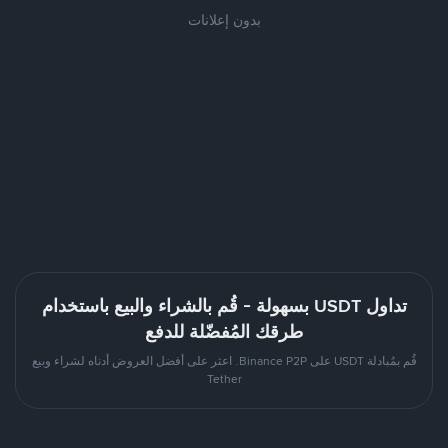
بدون إعلانات
تداول USDT بسهولة - قُم بالشراء والبيع باستخدام
طرقك المُفضّلة للدفع
قُم بمُبادلة USDT على Binance P2P. اعثر على أفضل العروض أدناه لشراء وبيع
Tether