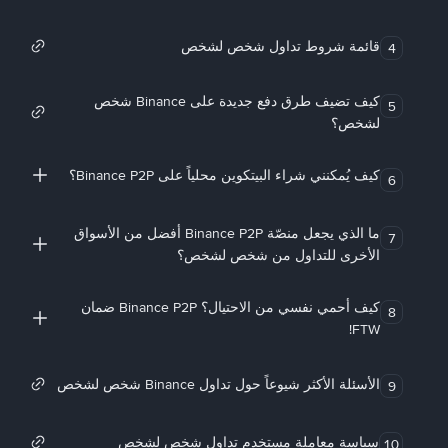
قائمة شروط تداول شخص لشخص
4
كيف تضيف طرق دفع جديدة على Binance شخص
5
لشخص؟
كيف يُمكنني شراء البيتكوين محلياً على Binance P2P؟
6
ما الذي يجعل منصّة Binance P2P أفضل من الأسواق
7
الأخرى للتداول من شخص لشخص؟
كيف أحمي نفسي من الاحتيال؟ Binance P2P ضمان
8
FTW!
الأسئلة الأكثر شيوعاً حول تداول Binance شخص لشخص
9
سياسة معاملة مستخدم تداول شخص لشخص
10