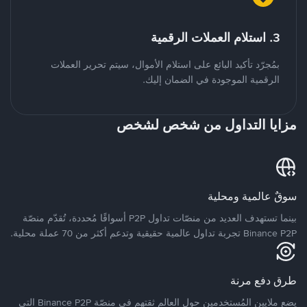
3. استلام العملات الرقمية
بمُجرّد تأكيد البائع على استلام الأموال، سيتم تحرير العملات
الرقمية الموجودة في الضمان إليك.
مزايا التداول من شخص لشخص
سوقٌ عالمية ومحلية
بينما تستهدف العديد من منصّات تداول P2P أسواقًا مُحددة، تُقدّم منصّة
Binance P2P تجربة تداول عالمية حقيقية وتدعم أكثر من 70 عملة محلية.
طرق دفع مرنة
يضع ملايين المُستخدمين حول العالم ثقتهم في منصّة Binance P2P التي