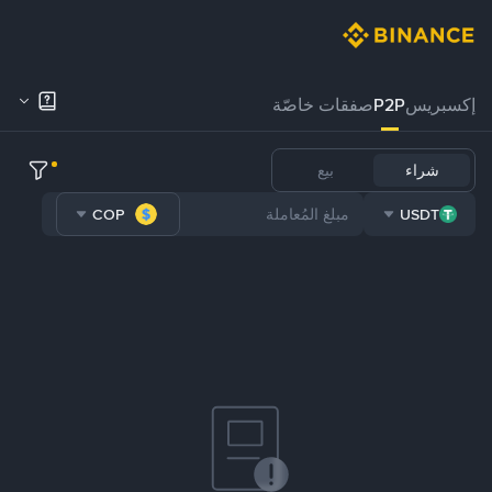
إكسبريس
P2P
صفقات خاصّة
شراء
بيع
COP
USDT