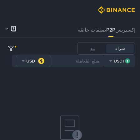
إكسبريس
P2P
صفقات خاصّة
شراء
بيع
USD
USDT