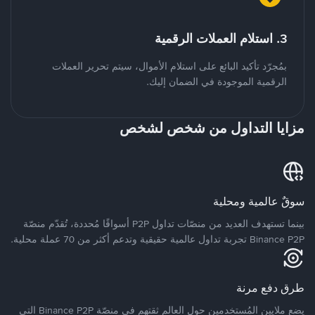
3. استلام العملات الرقمية
بمُجرّد تأكيد البائع على استلام الأموال، سيتم تحرير العملات
الرقمية الموجودة في الضمان إليك.
مزايا التداول من شخص لشخص
سوقٌ عالمية ومحلية
بينما تستهدف العديد من منصّات تداول P2P أسواقًا مُحددة، تُقدّم منصّة
Binance P2P تجربة تداول عالمية حقيقية وتدعم أكثر من 70 عملة محلية.
طرق دفع مرنة
يضع ملايين المُستخدمين حول العالم ثقتهم في منصّة Binance P2P التي