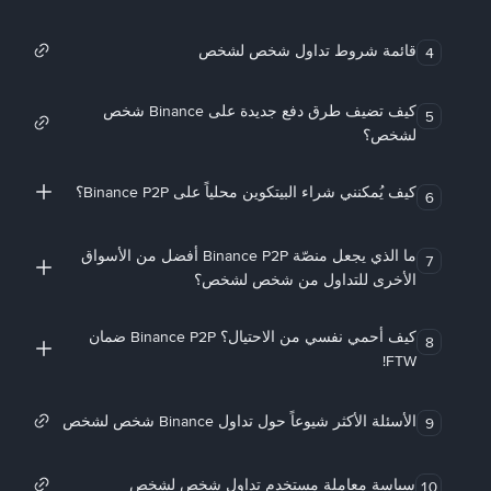
قائمة شروط تداول شخص لشخص
4
كيف تضيف طرق دفع جديدة على Binance شخص
5
لشخص؟
كيف يُمكنني شراء البيتكوين محلياً على Binance P2P؟
6
ما الذي يجعل منصّة Binance P2P أفضل من الأسواق
7
الأخرى للتداول من شخص لشخص؟
كيف أحمي نفسي من الاحتيال؟ Binance P2P ضمان
8
FTW!
الأسئلة الأكثر شيوعاً حول تداول Binance شخص لشخص
9
سياسة معاملة مستخدم تداول شخص لشخص
10