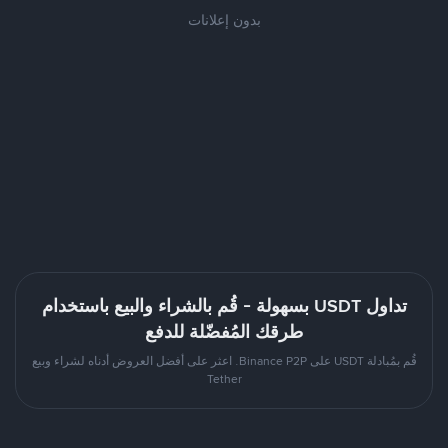
بدون إعلانات
تداول USDT بسهولة - قُم بالشراء والبيع باستخدام
طرقك المُفضّلة للدفع
قُم بمُبادلة USDT على Binance P2P. اعثر على أفضل العروض أدناه لشراء وبيع
Tether