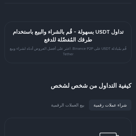
تداول USDT بسهولة - قُم بالشراء والبيع باستخدام
طرقك المُفضّلة للدفع
قُم بمُبادلة USDT على Binance P2P. اعثر على أفضل العروض أدناه لشراء وبيع
Tether
كيفية التداول من شخص لشخص
شراء عملات رقمية
بيع العملات الرقمية