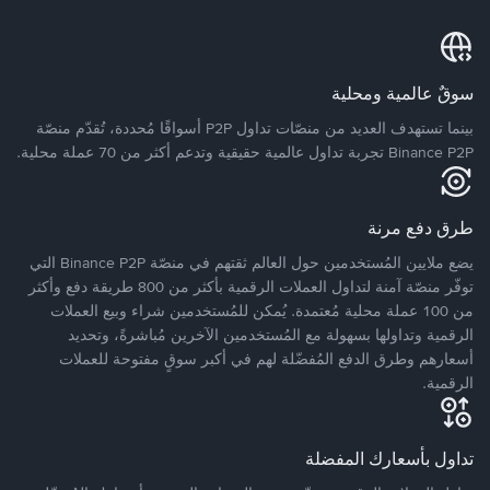
سوقٌ عالمية ومحلية
بينما تستهدف العديد من منصّات تداول P2P أسواقًا مُحددة، تُقدّم منصّة
Binance P2P تجربة تداول عالمية حقيقية وتدعم أكثر من 70 عملة محلية.
طرق دفع مرنة
يضع ملايين المُستخدمين حول العالم ثقتهم في منصّة Binance P2P التي
توفّر منصّة آمنة لتداول العملات الرقمية بأكثر من 800 طريقة دفع وأكثر
من 100 عملة محلية مُعتمدة. يُمكن للمُستخدمين شراء وبيع العملات
الرقمية وتداولها بسهولة مع المُستخدمين الآخرين مُباشرةً، وتحديد
أسعارهم وطرق الدفع المُفضّلة لهم في أكبر سوقٍ مفتوحة للعملات
الرقمية.
تداول بأسعارك المفضلة