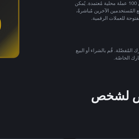
لتداول العملات الرقمية بأكثر من 800 طريقة دفع وأكثر من 100 عملة محلية مُعتمدة. يُمكن
 المُستخدمين الآخرين مُباشرةً،
فتوحة للعملات الرقمية.
 المُفضّلة. قُم بالشراء أو البيع
رك الخاصّة.
خص لشخص