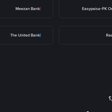
Meezan Bank
Easypaisa-PK O
The United Bank
Ra
؟