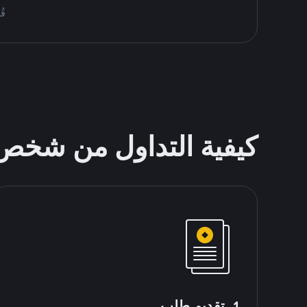
قُم بمُبا
كيفية التداول من شخ
1. تقديم طلب