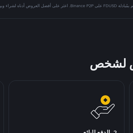
دلة FDUSD على Binance P2P. اعثر على أفضل العروض أدناه لشراء وبيع
ص لشخص
2. الدفع للبائع