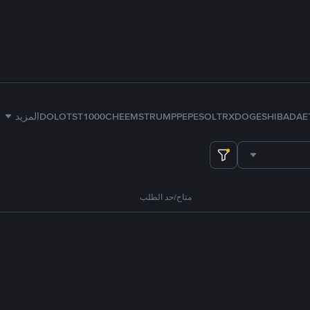
E
ADA
SHIB
DOGE
TRX
SOL
PEPE
TRUMP
1000CHEEMS
TST
DOLO
المزيد
متاح/حد الطلب