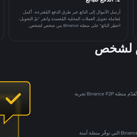
أرسل الأموال إلى البائع عبر طرق الدفع المُقترحة. أكمل
مُعاملة تحويل العملات المحلية المُعتمدة وانقر "تمّ التحويل،
اخطِر البائع" على منصّة Binance من شخص لشخص.
ص لشخص
بينما تستهدف العديد من منصّات تداول P2P أسواقًا مُحددة، تُقدّم منصّة Binance P2P تجربة
يضع ملايين المُستخدمين حول العالم ثقتهم في منصّة Binance P2P التي توفّر منصّة آمنة