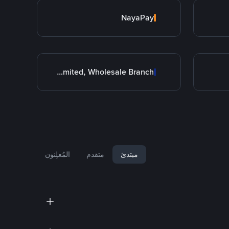
NayaPay
Allied Bank Limited, Wholesale Branch
مبتدئ
متقدم
المُعلِنون