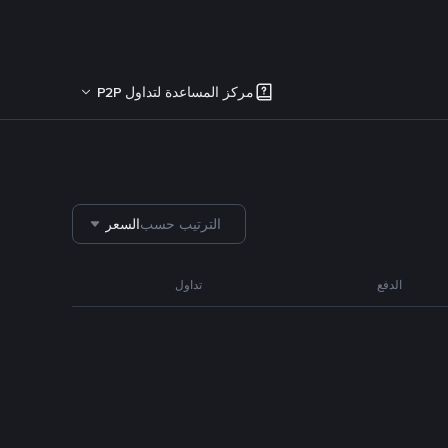
مركز المساعدة لتداول P2P
الترتيب حسب
السعر
الدفع
تداول