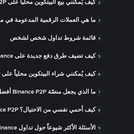
كيف يُمكنني بيع البيتكوين محلياً على Binance P2P؟
2
ما هي العملات الرقمية المدعومة في
3
قائمة شروط تداول شخص لشخص
4
كيف تضيف طرق دفع جديدة على Binance شخص لشخص؟
5
كيف يُمكنني شراء البيتكوين محلياً على Binance P2P؟
6
ما الذي يجعل منصّة Binance P2P أفضل من الأسواق الأخرى للتداول من شخص لشخص؟
7
كيف أحمي نفسي من الاحتيال؟ Binance P2P ضمان FTW!
8
الأسئلة الأكثر شيوعاً حول تداول Binance شخص لشخص
9