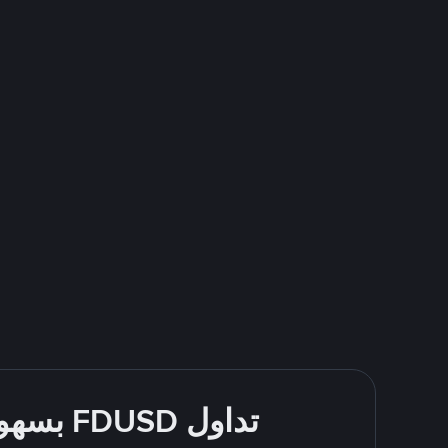
تداول FDUSD بسهولة - قُم بالشراء والبيع باستخدام طرقك المُفضّلة للدفع