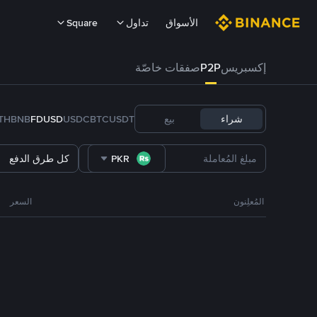
الأسواق
تداول
Square
إكسبريس
P2P
صفقات خاصّة
شراء
بيع
USDT
BTC
USDC
FDUSD
BNB
TH
PKR
كل طرق الدفع
المُعلِنون
السعر