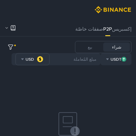
إكسبريس
P2P
صفقات خاصّة
شراء
بيع
USD
USDT