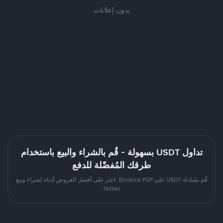
بدون إعلانات
تداول USDT بسهولة - قُم بالشراء والبيع باستخدام
طرقك المُفضّلة للدفع
قُم بمُبادلة USDT على Binance P2P. اعثر على أفضل العروض أدناه لشراء وبيع
Tether