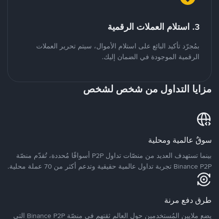
3. استلام العملات الرقمية
بمُجرّد تأكيد البائع على استلام الأموال، سيتم تحرير العملات
الرقمية الموجودة في الضمان إليك.
مزايا التداول من شخص لشخص
سوقٌ عالمية ومحلية
بينما تستهدف العديد من منصّات تداول P2P أسواقًا مُحددة، تُقدّم منصّة
Binance P2P تجربة تداول عالمية حقيقية وتدعم أكثر من 70 عملة محلية.
طرق دفع مرنة
يضع ملايين المُستخدمين حول العالم ثقتهم في منصّة Binance P2P التي