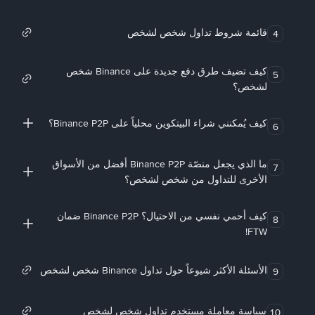
قائمة شروط تداول شخص لشخص
4
كيف تضيف طرق دفع جديدة على Binance شخص
5
لشخص؟
كيف يُمكنني شراء البيتكوين محلياً على Binance P2P؟
6
ما الذي يجعل منصّة Binance P2P أفضل من الأسواق
7
الأخرى للتداول من شخص لشخص؟
كيف أحمي نفسي من الاحتيال؟ Binance P2P ضمان
8
FTW!
الأسئلة الأكثر شيوعاً حول تداول Binance شخص لشخص
9
سياسة معاملة مستخدم تداول شخص لشخص
10