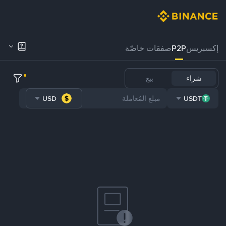
إكسبريس
P2P
صفقات خاصّة
شراء
بيع
USD
USDT