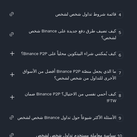
قائمة شروط تداول شخص لشخص
4
كيف تضيف طرق دفع جديدة على Binance شخص
5
لشخص؟
كيف يُمكنني شراء البيتكوين محلياً على Binance P2P؟
6
ما الذي يجعل منصّة Binance P2P أفضل من الأسواق
7
الأخرى للتداول من شخص لشخص؟
كيف أحمي نفسي من الاحتيال؟ Binance P2P ضمان
8
FTW!
الأسئلة الأكثر شيوعاً حول تداول Binance شخص لشخص
9
سياسة معاملة مستخدم تداول شخص لشخص
10