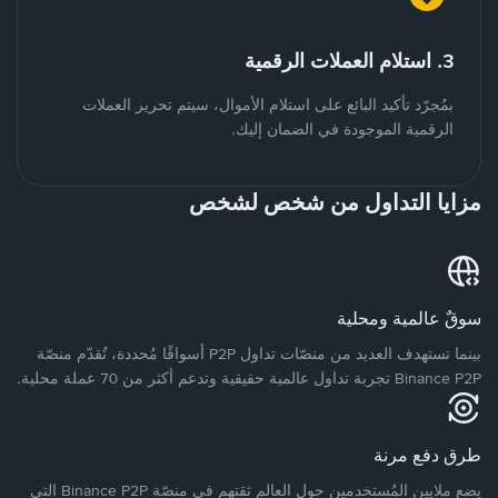
3. استلام العملات الرقمية
بمُجرّد تأكيد البائع على استلام الأموال، سيتم تحرير العملات
الرقمية الموجودة في الضمان إليك.
مزايا التداول من شخص لشخص
سوقٌ عالمية ومحلية
بينما تستهدف العديد من منصّات تداول P2P أسواقًا مُحددة، تُقدّم منصّة
Binance P2P تجربة تداول عالمية حقيقية وتدعم أكثر من 70 عملة محلية.
طرق دفع مرنة
يضع ملايين المُستخدمين حول العالم ثقتهم في منصّة Binance P2P التي