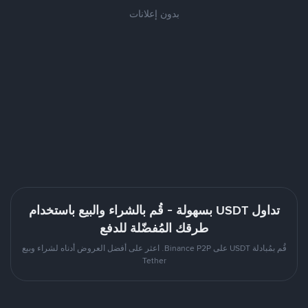
بدون إعلانات
تداول USDT بسهولة - قُم بالشراء والبيع باستخدام
طرقك المُفضّلة للدفع
قُم بمُبادلة USDT على Binance P2P. اعثر على أفضل العروض أدناه لشراء وبيع
Tether