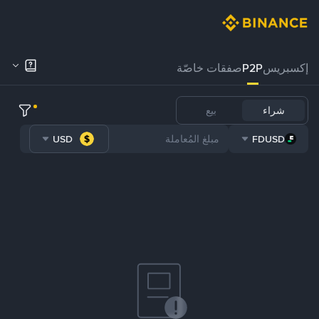
إكسبريس
P2P
صفقات خاصّة
شراء
بيع
USD
FDUSD