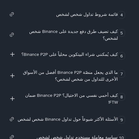
قائمة شروط تداول شخص لشخص
4
كيف تضيف طرق دفع جديدة على Binance شخص
5
لشخص؟
كيف يُمكنني شراء البيتكوين محلياً على Binance P2P؟
6
ما الذي يجعل منصّة Binance P2P أفضل من الأسواق
7
الأخرى للتداول من شخص لشخص؟
كيف أحمي نفسي من الاحتيال؟ Binance P2P ضمان
8
FTW!
الأسئلة الأكثر شيوعاً حول تداول Binance شخص لشخص
9
سياسة معاملة مستخدم تداول شخص لشخص
10