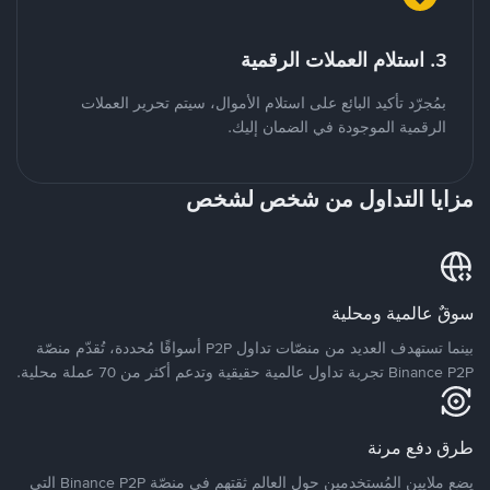
3. استلام العملات الرقمية
بمُجرّد تأكيد البائع على استلام الأموال، سيتم تحرير العملات
الرقمية الموجودة في الضمان إليك.
مزايا التداول من شخص لشخص
سوقٌ عالمية ومحلية
بينما تستهدف العديد من منصّات تداول P2P أسواقًا مُحددة، تُقدّم منصّة
Binance P2P تجربة تداول عالمية حقيقية وتدعم أكثر من 70 عملة محلية.
طرق دفع مرنة
يضع ملايين المُستخدمين حول العالم ثقتهم في منصّة Binance P2P التي