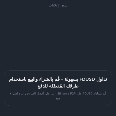
بدون إعلانات
تداول FDUSD بسهولة - قُم بالشراء والبيع باستخدام
طرقك المُفضّلة للدفع
قُم بمُبادلة FDUSD على Binance P2P. اعثر على أفضل العروض أدناه لشراء
وبيع