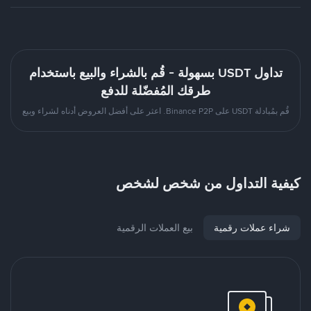
تداول USDT بسهولة - قُم بالشراء والبيع باستخدام
طرقك المُفضّلة للدفع
قُم بمُبادلة USDT على Binance P2P. اعثر على أفضل العروض أدناه لشراء وبيع
كيفية التداول من شخص لشخص
شراء عملات رقمية
بيع العملات الرقمية