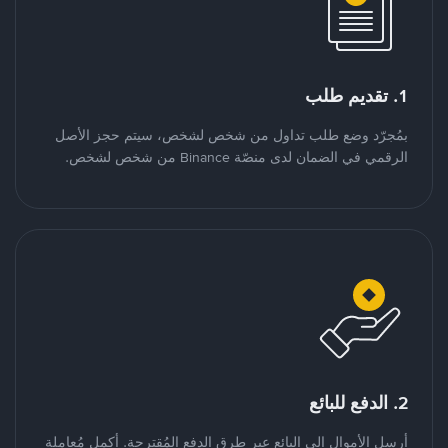
1. تقديم طلب
بمُجرّد وضع طلب تداول من شخص لشخص، سيتم حجز الأصل
الرقمي في الضمان لدى منصّة Binance من شخص لشخص.
2. الدفع للبائع
أرسل الأموال إلى البائع عبر طرق الدفع المُقترحة. أكمل مُعاملة