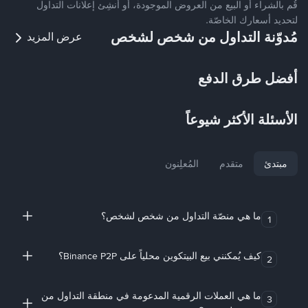
قُم بالشراء أو البيع من العروض الموجودة، أو أنشِئ إعلانات التداول
لتحديد أسعارك الخاصّة.
مُدوّنة التداول من شخص لشخص
عرض المزيد
أفضل طرق الدفع
الأسئلة الأكثر شيوعاً
مبتدئ
متقدم
المُعلِنون
ما هي منصّة التداول من شخص لشخص؟
1
كيف يُمكنني بيع البيتكوين محلياً على Binance P2P؟
2
ما هي العملات الرقمية المدعومة في منطقة التداول من
3