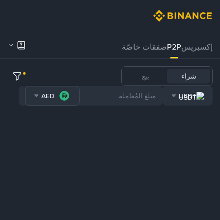
إكسبريس
P2P
صفقات خاصّة
شراء
بيع
AED
USDT