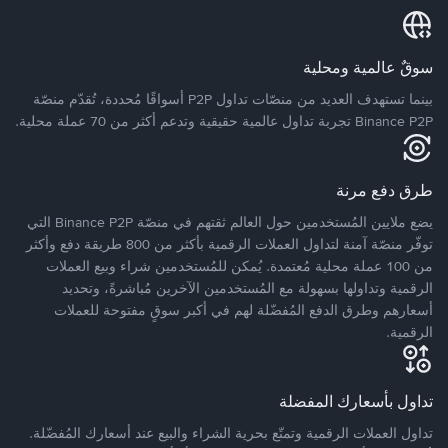
سوقٌ عالمية ومحلية
بينما تستهدف العديد من منصّات تداول P2P أسواقًا مُحددة، تُقدّم منصّة
Binance P2P تجربة تداول عالمية حقيقية وتدعم أكثر من 70 عملة محلية.
طرق دفع مرنة
يضع ملايين المُستخدمين حول العالم ثقتهم في منصّة Binance P2P التي
توفّر منصّة آمنة لتداول العملات الرقمية بأكثر من 800 طريقة دفع وأكثر
من 100 عملة محلية مُعتمدة. يُمكن للمُستخدمين شراء وبيع العملات
الرقمية وتداولها بسهولة مع المُستخدمين الآخرين مُباشرةً، وتحديد
أسعارهم وطرق الدفع المُفضّلة لهم في أكبر سوقٍ مفتوحة للعملات
الرقمية.
تداول بأسعارك المفضلة
تداول العملات الرقمية وتمتّع بحرية الشراء والبيع عند أسعارك المُفضّلة.