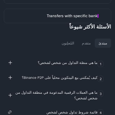
Transfers with specific bank
الأسئلة الأكثر شيوعاً
مبتدئ
متقدم
المُعلِنون
ما هي منصّة التداول من شخص لشخص؟
1
كيف يُمكنني بيع البيتكوين محلياً على Binance P2P؟
2
ما هي العملات الرقمية المدعومة في منطقة التداول من
3
شخص لشخص؟
قائمة شروط تداول شخص لشخص
4