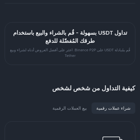
تداول USDT بسهولة - قُم بالشراء والبيع باستخدام
طرقك المُفضّلة للدفع
قُم بمُبادلة USDT على Binance P2P. اعثر على أفضل العروض أدناه لشراء وبيع
Tether
كيفية التداول من شخص لشخص
شراء عملات رقمية
بيع العملات الرقمية