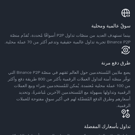
سوقٌ عالمية ومحلية
بينما تستهدف العديد من منصّات تداول P2P أسواقًا مُحددة، تُقدّم منصّة
Binance P2P تجربة تداول عالمية حقيقية وتدعم أكثر من 70 عملة محلية.
طرق دفع مرنة
يضع ملايين المُستخدمين حول العالم ثقتهم في منصّة Binance P2P التي
توفّر منصّة آمنة لتداول العملات الرقمية بأكثر من 800 طريقة دفع وأكثر
من 100 عملة محلية مُعتمدة. يُمكن للمُستخدمين شراء وبيع العملات
الرقمية وتداولها بسهولة مع المُستخدمين الآخرين مُباشرةً، وتحديد
أسعارهم وطرق الدفع المُفضّلة لهم في أكبر سوقٍ مفتوحة للعملات
الرقمية.
تداول بأسعارك المفضلة