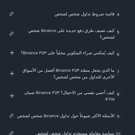
قائمة شروط تداول شخص لشخص
4
كيف تضيف طرق دفع جديدة على Binance شخص
5
لشخص؟
كيف يُمكنني شراء البيتكوين محلياً على Binance P2P؟
6
ما الذي يجعل منصّة Binance P2P أفضل من الأسواق
7
الأخرى للتداول من شخص لشخص؟
كيف أحمي نفسي من الاحتيال؟ Binance P2P ضمان
8
FTW!
الأسئلة الأكثر شيوعاً حول تداول Binance شخص لشخص
9
سياسة معاملة مستخدم تداول شخص لشخص
10