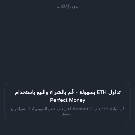
بدون إعلانات
تداول ETH بسهولة - قُم بالشراء والبيع باستخدام
Perfect Money
قُم بمُبادلة ETH على Binance P2P. اعثر على أفضل العروض أدناه لشراء وبيع
Ethereum