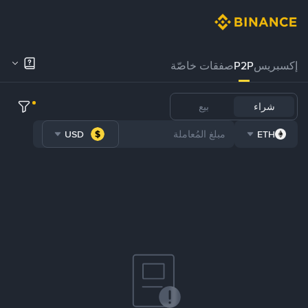
إكسبريس
P2P
صفقات خاصّة
شراء
بيع
USD
ETH