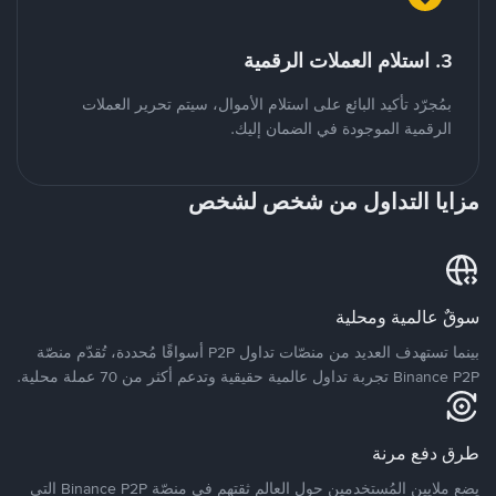
3. استلام العملات الرقمية
بمُجرّد تأكيد البائع على استلام الأموال، سيتم تحرير العملات
الرقمية الموجودة في الضمان إليك.
مزايا التداول من شخص لشخص
سوقٌ عالمية ومحلية
بينما تستهدف العديد من منصّات تداول P2P أسواقًا مُحددة، تُقدّم منصّة
Binance P2P تجربة تداول عالمية حقيقية وتدعم أكثر من 70 عملة محلية.
طرق دفع مرنة
يضع ملايين المُستخدمين حول العالم ثقتهم في منصّة Binance P2P التي