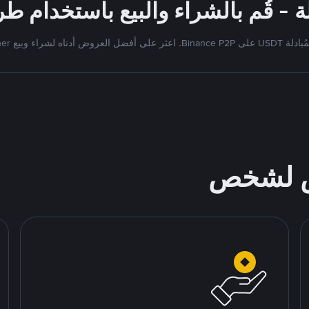
Bi. اعثر على أفضل العروض أدناه لشراء وبيع Tether
ص لشخص