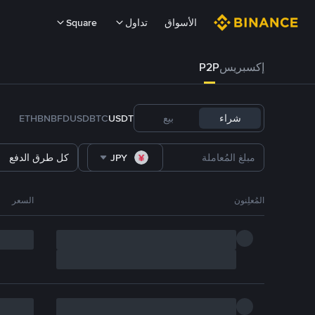
الأسواق
تداول
Square
إكسبريس
P2P
شراء
بيع
USDT
BTC
FDUSD
BNB
ETH
JPY
كل طرق الدفع
المُعلِنون
السعر