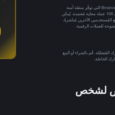
يضع ملايين المُستخدمين حول العالم ثقتهم في منصّة Binance P2P التي توفّر منصّة آمنة
لتداول العملات الرقمية بأكثر من 800 طريقة دفع وأكثر من 100 عملة محلية مُعتمدة. يُمكن
 المُستخدمين الآخرين مُباشرةً،
فتوحة للعملات الرقمية.
 المُفضّلة. قُم بالشراء أو البيع
رك الخاصّة.
خص لشخص