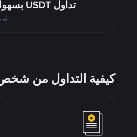
تداول USDT بسهولة - قُم بالشراء والبيع باستخدام طرقك المُفضّلة للدفع
قُم بمُبادلة USDT على nance P2P
كيفية التداول من شخ