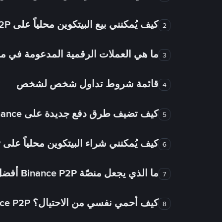
كيف يُمكنني بيع البيتكوين محلياً على Binance P2P؟
2
ما هي العملات الرقمية المدعومة في
3
قائمة شروط تداول شخص لشخص
4
كيف تضيف طرق دفع جديدة على Binance شخص لشخص؟
5
كيف يُمكنني شراء البيتكوين محلياً على Binance P2P؟
6
ما الذي يجعل منصّة Binance P2P أفضل من الأسواق الأخرى للتداول من شخص لشخص؟
7
كيف أحمي نفسي من الاحتيال؟ Binance P2P ضمان FTW!
8