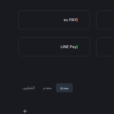
au PAY
LINE Pay
مبتدئ
متقدم
المُعلِنون