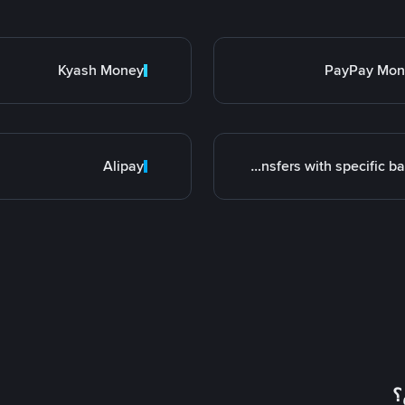
Kyash Money
PayPay Mon
Alipay
Transfers with specific bank
؟