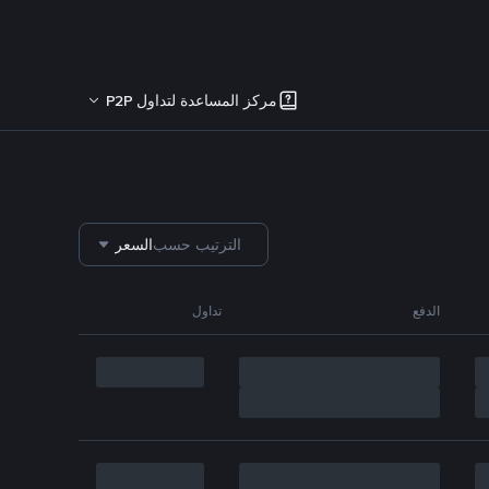
مركز المساعدة لتداول P2P
الترتيب حسب
السعر
الدفع
تداول