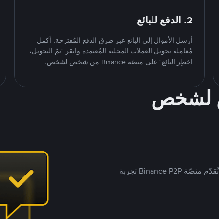
2. الدفع للبائع
أرسل الأموال إلى البائع عبر طرق الدفع المُقترحة. أكمل
مُعاملة تحويل العملات المحلية المُعتمدة وانقر "تمّ التحويل،
اخطِر البائع" على منصّة Binance من شخص لشخص.
ص لشخص
بينما تستهدف العديد من منصّات تداول P2P أسواقًا مُحددة، تُقدّم منصّة Binance P2P تجربة