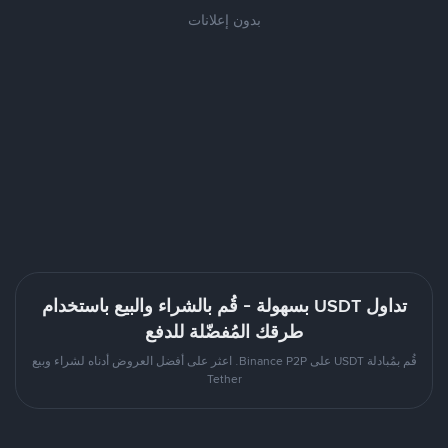
بدون إعلانات
تداول USDT بسهولة - قُم بالشراء والبيع باستخدام
طرقك المُفضّلة للدفع
قُم بمُبادلة USDT على Binance P2P. اعثر على أفضل العروض أدناه لشراء وبيع
Tether