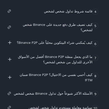
قائمة شروط تداول شخص لشخص
4
كيف تضيف طرق دفع جديدة على Binance شخص
5
لشخص؟
كيف يُمكنني شراء البيتكوين محلياً على Binance P2P؟
6
ما الذي يجعل منصّة Binance P2P أفضل من الأسواق
7
الأخرى للتداول من شخص لشخص؟
كيف أحمي نفسي من الاحتيال؟ Binance P2P ضمان
8
FTW!
الأسئلة الأكثر شيوعاً حول تداول Binance شخص لشخص
9
سياسة معاملة مستخدم تداول شخص لشخص
10