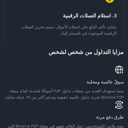
3. استلام العملات الرقمية
بمُجرّد تأكيد البائع على استلام الأموال، سيتم تحرير العملات
الرقمية الموجودة في الضمان إليك.
مزايا التداول من شخص لشخص
سوقٌ عالمية ومحلية
بينما تستهدف العديد من منصّات تداول P2P أسواقًا مُحددة، تُقدّم منصّة
Binance P2P تجربة تداول عالمية حقيقية وتدعم أكثر من 70 عملة محلية.
طرق دفع مرنة
يضع ملايين المُستخدمين حول العالم ثقتهم في منصّة Binance P2P التي