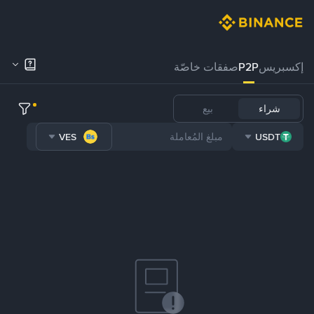
إكسبريس
P2P
صفقات خاصّة
شراء
بيع
VES
USDT