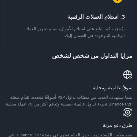
3. استلام العملات الرقمية
بمُجرّد تأكيد البائع على استلام الأموال، سيتم تحرير العملات
الرقمية الموجودة في الضمان إليك.
مزايا التداول من شخص لشخص
سوقٌ عالمية ومحلية
بينما تستهدف العديد من منصّات تداول P2P أسواقًا مُحددة، تُقدّم منصّة
Binance P2P تجربة تداول عالمية حقيقية وتدعم أكثر من 70 عملة محلية.
طرق دفع مرنة
يضع ملايين المُستخدمين حول العالم ثقتهم في منصّة Binance P2P التي