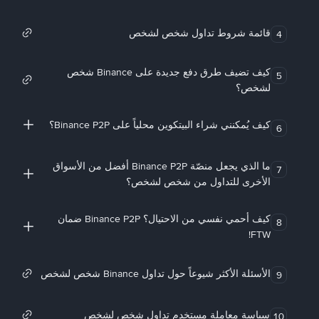
قائمة شروط تداول شخص لشخص
4
كيف تضيف طرق دفع جديدة على Binance شخص
5
لشخص؟
كيف يُمكنني شراء البيتكوين محلياً على Binance P2P؟
6
ما الذي يجعل منصّة Binance P2P أفضل من الأسواق
7
الأخرى للتداول من شخص لشخص؟
كيف أحمي نفسي من الاحتيال؟ Binance P2P ضمان
8
FTW!
الأسئلة الأكثر شيوعاً حول تداول Binance شخص لشخص
9
سياسة معاملة مستخدم تداول شخص لشخص
10