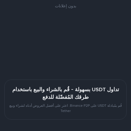
بدون إعلانات
تداول USDT بسهولة - قُم بالشراء والبيع باستخدام
طرقك المُفضّلة للدفع
قُم بمُبادلة USDT على Binance P2P. اعثر على أفضل العروض أدناه لشراء وبيع
Tether