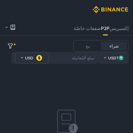
إكسبريس
P2P
صفقات خاصّة
شراء
بيع
USD
USDT