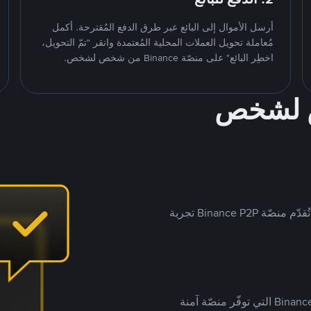
أرسل الأموال إلى البائع عبر طرق الدفع المُقترحة. أكمل
مُعاملة تحويل العملات المحلية المُعتمدة وانقر "تمّ التحويل،
اخطِر البائع" على منصّة Binance من شخص لشخص.
ص لشخص
بينما تستهدف العديد من منصّات تداول P2P أسواقًا مُحددة، تُقدّم منصّة Binance P2P تجربة
يضع ملايين المُستخدمين حول العالم ثقتهم في منصّة Binance P2P التي توفّر منصّة آمنة