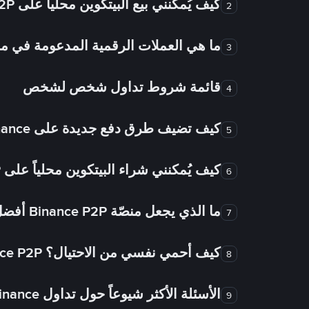
كيف يُمكنني بيع البيتكوين محلياً على Binance P2P؟
2
ما هي العملات الرقمية المدعومة في
3
قائمة شروط تداول شخص لشخص
4
كيف تضيف طرق دفع جديدة على Binance شخص لشخص؟
5
كيف يُمكنني شراء البيتكوين محلياً على Binance P2P؟
6
ما الذي يجعل منصّة Binance P2P أفضل من الأسواق الأخرى للتداول من شخص لشخص؟
7
كيف أحمي نفسي من الاحتيال؟ Binance P2P ضمان FTW!
8
الأسئلة الأكثر شيوعاً حول تداول Binance شخص لشخص
9