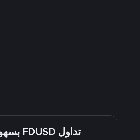
تداول FDUSD بسهولة - قُم بالشراء والبيع باستخدام طرقك المُفضّلة للدفع