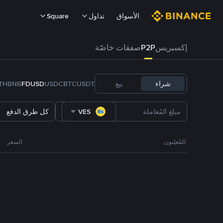
الأسواق
تداول
Square
إكسبريس
P2P
صفقات خاصّة
شراء
بيع
USDT
BTC
USDC
FDUSD
BNB
TH
VES
كل طرق الدفع
المُعلِنون
السعر