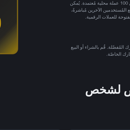
لتداول العملات الرقمية بأكثر من 800 طريقة دفع وأكثر من 100 عملة محلية مُعتمدة. يُمكن
 المُستخدمين الآخرين مُباشرةً،
فتوحة للعملات الرقمية.
 المُفضّلة. قُم بالشراء أو البيع
رك الخاصّة.
خص لشخص