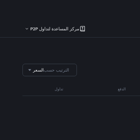
مركز المساعدة لتداول P2P
الترتيب حسب
السعر
الدفع
تداول