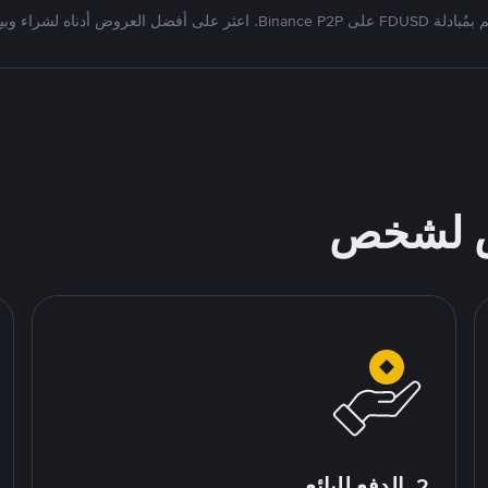
دلة FDUSD على Binance P2P. اعثر على أفضل العروض أدناه لشراء وبيع
ص لشخص
2. الدفع للبائع