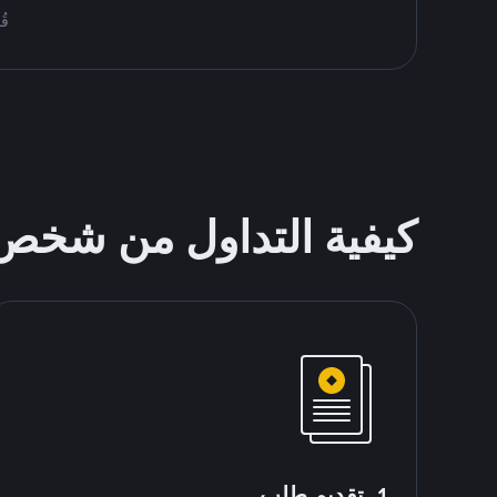
قُم بمُبا
كيفية التداول من شخ
1. تقديم طلب