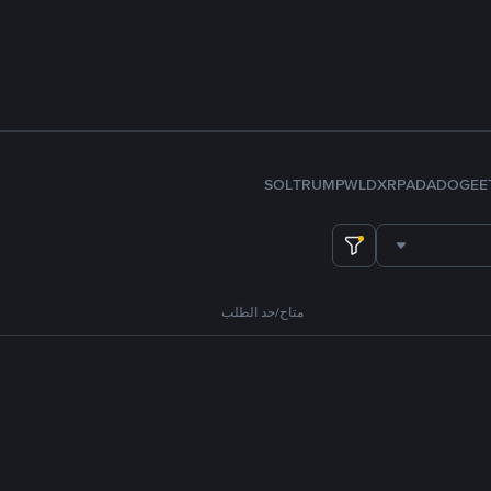
SOL
TRUMP
WLD
XRP
ADA
DOGE
E
متاح/حد الطلب