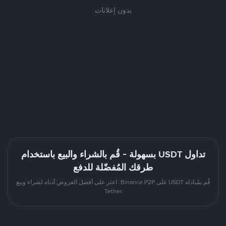
بدون إعلانات
تداول USDT بسهولة - قُم بالشراء والبيع باستخدام
طرقك المُفضّلة للدفع
قُم بمُبادلة USDT على Binance P2P. اعثر على أفضل العروض أدناه لشراء وبيع
Tether