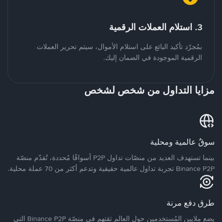
3. استلام العملات الرقمية
بمُجرّد تأكيد البائع على استلام الأموال، سيتم تحرير العملات
الرقمية الموجودة في الضمان إليك.
مزايا التداول من شخص لشخص
سوقٌ عالمية ومحلية
بينما تستهدف العديد من منصّات تداول P2P أسواقًا مُحددة، تُقدّم منصّة
Binance P2P تجربة تداول عالمية حقيقية وتدعم أكثر من 70 عملة محلية.
طرق دفع مرنة
يضع ملايين المُستخدمين حول العالم ثقتهم في منصّة Binance P2P التي