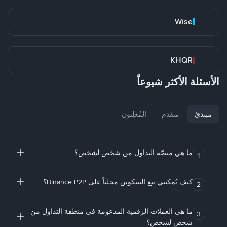
Wise
KHQR
الأسئلة الأكثر شيوعاً
مبتدئ
متقدم
المُعلِنون
ما هي منصّة التداول من شخص لشخص؟
1
كيف يُمكنني بيع البيتكوين محلياً على Binance P2P؟
2
ما هي العملات الرقمية المدعومة في منطقة التداول من
3
شخص لشخص؟