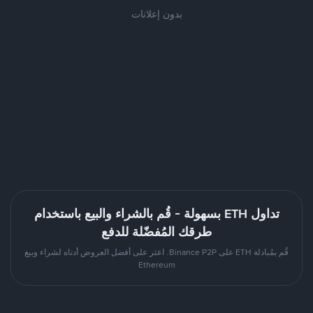
بدون إعلانات
تداول ETH بسهولة - قُم بالشراء والبيع باستخدام
طرقك المُفضّلة للدفع
قُم بمُبادلة ETH على Binance P2P. اعثر على أفضل العروض أدناه لشراء وبيع
Ethereum