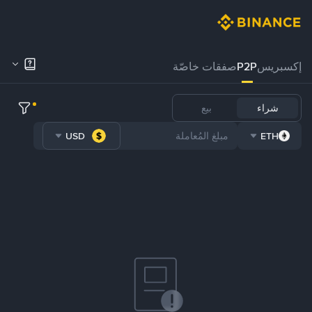
إكسبريس
P2P
صفقات خاصّة
شراء
بيع
USD
ETH