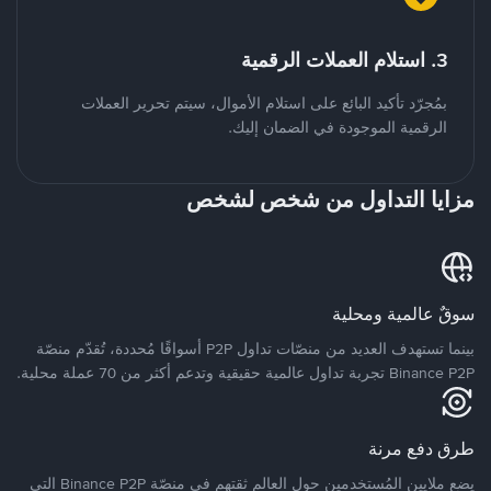
3. استلام العملات الرقمية
بمُجرّد تأكيد البائع على استلام الأموال، سيتم تحرير العملات
الرقمية الموجودة في الضمان إليك.
مزايا التداول من شخص لشخص
سوقٌ عالمية ومحلية
بينما تستهدف العديد من منصّات تداول P2P أسواقًا مُحددة، تُقدّم منصّة
Binance P2P تجربة تداول عالمية حقيقية وتدعم أكثر من 70 عملة محلية.
طرق دفع مرنة
يضع ملايين المُستخدمين حول العالم ثقتهم في منصّة Binance P2P التي