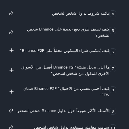
قائمة شروط تداول شخص لشخص
4
كيف تضيف طرق دفع جديدة على Binance شخص
5
لشخص؟
كيف يُمكنني شراء البيتكوين محلياً على Binance P2P؟
6
ما الذي يجعل منصّة Binance P2P أفضل من الأسواق
7
الأخرى للتداول من شخص لشخص؟
كيف أحمي نفسي من الاحتيال؟ Binance P2P ضمان
8
FTW!
الأسئلة الأكثر شيوعاً حول تداول Binance شخص لشخص
9
سياسة معاملة مستخدم تداول شخص لشخص
10