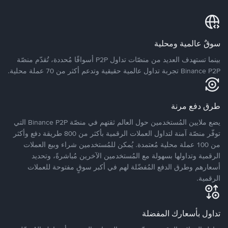
سوقٌ عالمية ومحلية
بينما تستهدف العديد من منصّات تداول P2P أسواقًا مُحددة، تُقدّم منصّة
Binance P2P تجربة تداول عالمية حقيقية وتدعم أكثر من 70 عملة محلية.
طرق دفع مرنة
يضع ملايين المُستخدمين حول العالم ثقتهم في منصّة Binance P2P التي
توفّر منصّة آمنة لتداول العملات الرقمية بأكثر من 800 طريقة دفع وأكثر
من 100 عملة محلية مُعتمدة. يُمكن للمُستخدمين شراء وبيع العملات
الرقمية وتداولها بسهولة مع المُستخدمين الآخرين مُباشرةً، وتحديد
أسعارهم وطرق الدفع المُفضّلة لهم في أكبر سوقٍ مفتوحة للعملات
الرقمية.
تداول بأسعارك المفضلة