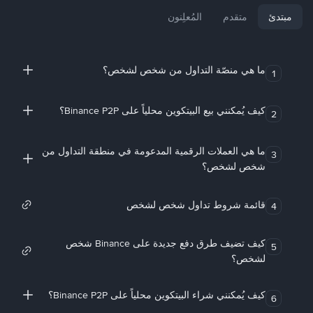
مبتدئ
متقدم
المُعلِنون
ما هي منصّة التداول من شخص لشخص؟
1
كيف يُمكنني بيع البيتكوين محلياً على Binance P2P؟
2
ما هي العملات الرقمية المدعومة في منطقة التداول من
3
شخص لشخص؟
قائمة شروط تداول شخص لشخص
4
كيف تضيف طرق دفع جديدة على Binance شخص
5
لشخص؟
كيف يُمكنني شراء البيتكوين محلياً على Binance P2P؟
6