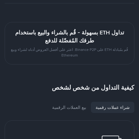
تداول ETH بسهولة - قُم بالشراء والبيع باستخدام
طرقك المُفضّلة للدفع
قُم بمُبادلة ETH على Binance P2P. اعثر على أفضل العروض أدناه لشراء وبيع
Ethereum
كيفية التداول من شخص لشخص
شراء عملات رقمية
بيع العملات الرقمية