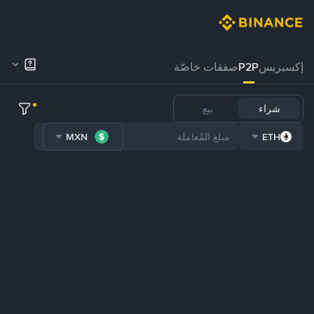
إكسبريس
P2P
صفقات خاصّة
شراء
بيع
MXN
ETH