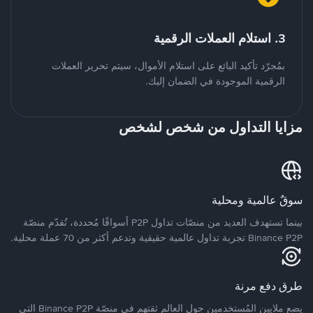
3. استلام العملات الرقمية
بمُجرّد تأكيد البائع على استلام الأموال، سيتم تحرير العملات
الرقمية الموجودة في الضمان إليك.
مزايا التداول من شخص لشخص
سوقٌ عالمية ومحلية
بينما تستهدف العديد من منصّات تداول P2P أسواقًا مُحددة، تُقدّم منصّة
Binance P2P تجربة تداول عالمية حقيقية وتدعم أكثر من 70 عملة محلية.
طرق دفع مرنة
يضع ملايين المُستخدمين حول العالم ثقتهم في منصّة Binance P2P التي