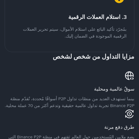
3. استلام العملات الرقمية
بمُجرّد تأكيد البائع على استلام الأموال، سيتم تحرير العملات
الرقمية الموجودة في الضمان إليك.
مزايا التداول من شخص لشخص
سوقٌ عالمية ومحلية
بينما تستهدف العديد من منصّات تداول P2P أسواقًا مُحددة، تُقدّم منصّة
Binance P2P تجربة تداول عالمية حقيقية وتدعم أكثر من 70 عملة محلية.
طرق دفع مرنة
يضع ملايين المُستخدمين حول العالم ثقتهم في منصّة Binance P2P التي