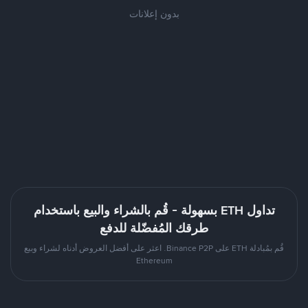
بدون إعلانات
تداول ETH بسهولة - قُم بالشراء والبيع باستخدام
طرقك المُفضّلة للدفع
قُم بمُبادلة ETH على Binance P2P. اعثر على أفضل العروض أدناه لشراء وبيع
Ethereum