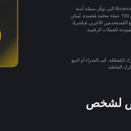
يضع ملايين المُستخدمين حول العالم ثقتهم في منصّة Binance P2P التي توفّر منصّة آمنة
لتداول العملات الرقمية بأكثر من 800 طريقة دفع وأكثر من 100 عملة محلية مُعتمدة. يُمكن
 المُستخدمين الآخرين مُباشرةً،
فتوحة للعملات الرقمية.
 المُفضّلة. قُم بالشراء أو البيع
رك الخاصّة.
خص لشخص