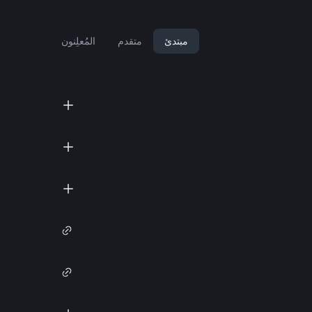
مبتدئ
متقدم
المُعلِنون