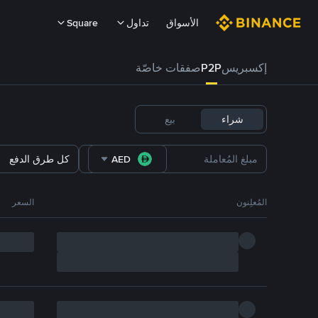
الأسواق
تداول
Square
إكسبريس
P2P
صفقات خاصّة
شراء
بيع
AED
كل طرق الدفع
المُعلِنون
السعر