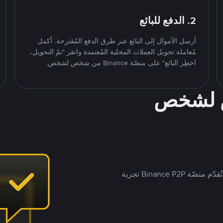
2. الدفع للبائع
أرسل الأموال إلى البائع عبر طرق الدفع المُقترحة. أكمل
مُعاملة تحويل العملات المحلية المُعتمدة وانقر "تمّ التحويل،
اخطِر البائع" على منصّة Binance من شخص لشخص.
ص لشخص
بينما تستهدف العديد من منصّات تداول P2P أسواقًا مُحددة، تُقدّم منصّة Binance P2P تجربة