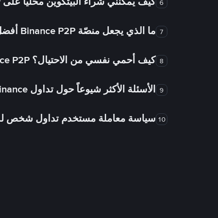
كيف يُمكنني شراء البيتكوين محلياً على Binance P2P؟
6
ما الذي يجعل منصّة Binance P2P أفضل من الأسواق الأخرى للتداول من شخص لشخص؟
7
كيف أحمي نفسي من الاحتيال؟ Binance P2P ضمان FTW!
8
الأسئلة الأكثر شيوعاً حول تداول Binance شخص لشخص
9
سياسة معاملة مستخدم تداول شخص 
10