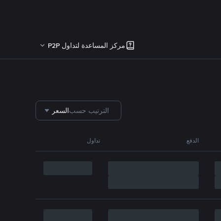
مركز المساعدة لتداول P2P
الترتيب حسب
السعر
الدفع
تداول