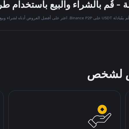
 بمُبادلة USDT على Binance P2P. اعثر على أفضل العروض أدناه لشراء وبيع
ص لشخص