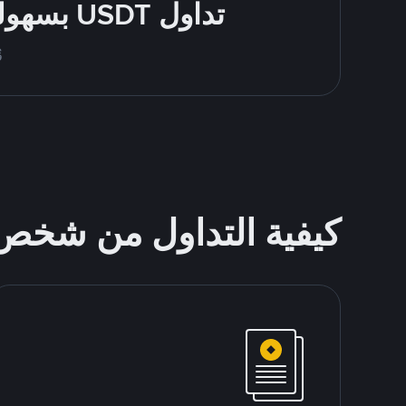
تداول USDT بسهولة - قُم بالشراء والبيع باستخدام طرقك المُفضّلة للدفع
قُم
كيفية التداول من شخ