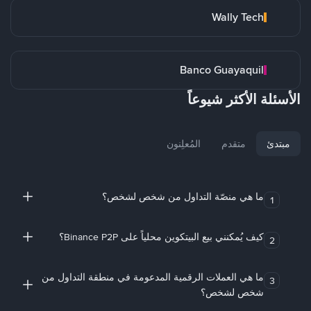
Wally Tech
Banco Guayaquil
الأسئلة الأكثر شيوعاً
مبتدئ
متقدم
المُعلِنون
ما هي منصّة التداول من شخص لشخص؟
1
كيف يُمكنني بيع البيتكوين محلياً على Binance P2P؟
2
ما هي العملات الرقمية المدعومة في منطقة التداول من
3
شخص لشخص؟