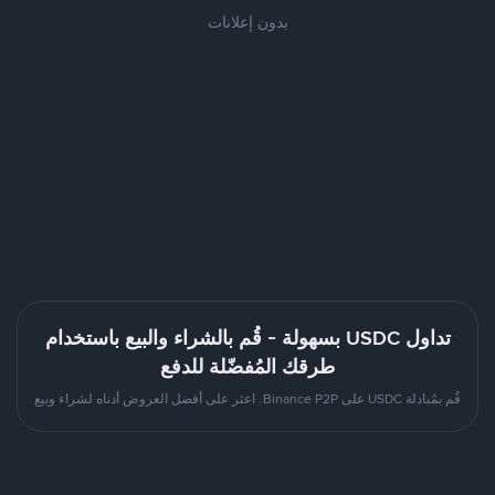
بدون إعلانات
تداول USDC بسهولة - قُم بالشراء والبيع باستخدام
طرقك المُفضّلة للدفع
قُم بمُبادلة USDC على Binance P2P. اعثر على أفضل العروض أدناه لشراء وبيع