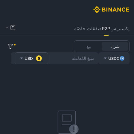
إكسبريس
P2P
صفقات خاصّة
شراء
بيع
USD
USDC