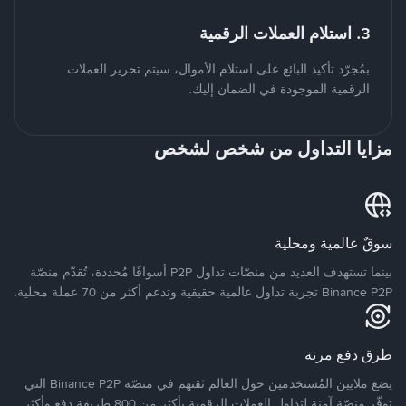
3. استلام العملات الرقمية
بمُجرّد تأكيد البائع على استلام الأموال، سيتم تحرير العملات
الرقمية الموجودة في الضمان إليك.
مزايا التداول من شخص لشخص
سوقٌ عالمية ومحلية
بينما تستهدف العديد من منصّات تداول P2P أسواقًا مُحددة، تُقدّم منصّة
Binance P2P تجربة تداول عالمية حقيقية وتدعم أكثر من 70 عملة محلية.
طرق دفع مرنة
يضع ملايين المُستخدمين حول العالم ثقتهم في منصّة Binance P2P التي
توفّر منصّة آمنة لتداول العملات الرقمية بأكثر من 800 طريقة دفع وأكثر