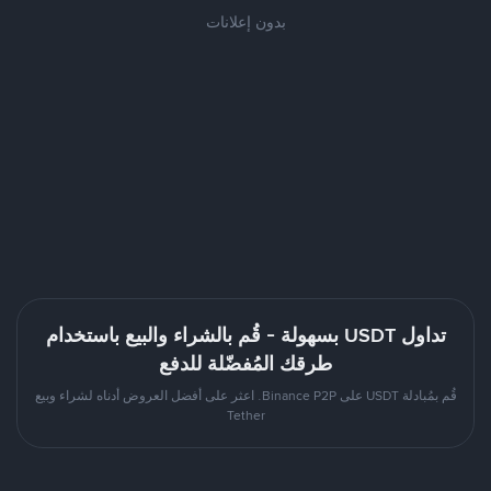
بدون إعلانات
تداول USDT بسهولة - قُم بالشراء والبيع باستخدام
طرقك المُفضّلة للدفع
قُم بمُبادلة USDT على Binance P2P. اعثر على أفضل العروض أدناه لشراء وبيع
Tether