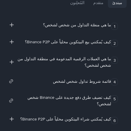
مبتدئ
متقدم
المُعلِنون
ما هي منصّة التداول من شخص لشخص؟
1
كيف يُمكنني بيع البيتكوين محلياً على Binance P2P؟
2
ما هي العملات الرقمية المدعومة في منطقة التداول من
3
شخص لشخص؟
قائمة شروط تداول شخص لشخص
4
كيف تضيف طرق دفع جديدة على Binance شخص
5
لشخص؟
كيف يُمكنني شراء البيتكوين محلياً على Binance P2P؟
6