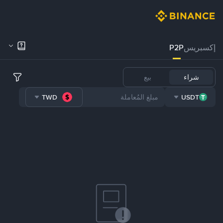
إكسبريس
P2P
شراء
بيع
TWD
USDT