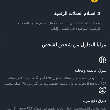
3. استلام العملات الرقمية
بمُجرّد تأكيد البائع على استلام الأموال، سيتم تحرير العملات
الرقمية الموجودة في الضمان إليك.
مزايا التداول من شخص لشخص
سوقٌ عالمية ومحلية
بينما تستهدف العديد من منصّات تداول P2P أسواقًا مُحددة، تُقدّم منصّة
Binance P2P تجربة تداول عالمية حقيقية وتدعم أكثر من 70 عملة محلية.
طرق دفع مرنة
يضع ملايين المُستخدمين حول العالم ثقتهم في منصّة Binance P2P التي