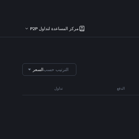
مركز المساعدة لتداول P2P
الترتيب حسب
السعر
الدفع
تداول