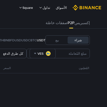
الأسواق
تداول
Square
إكسبريس
P2P
صفقات خاصّة
شراء
بيع
USDT
BTC
USDC
FDUSD
BNB
TH
VES
كل طرق الدفع
المُعلِنون
السعر