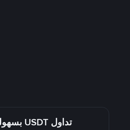
تداول USDT بسهولة - قُم بالشراء والبيع باستخدام طرقك المُفضّلة للدفع