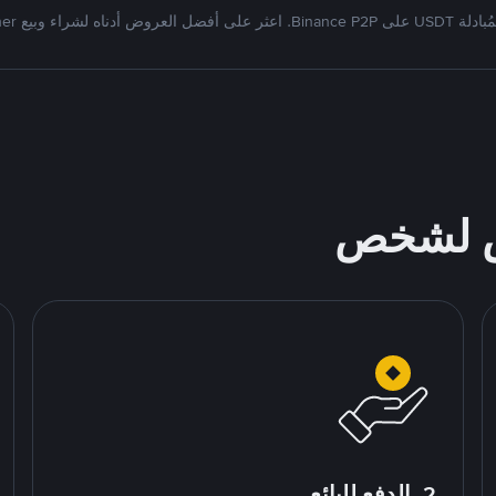
Bi. اعثر على أفضل العروض أدناه لشراء وبيع Tether
ص لشخص
2. الدفع للبائع