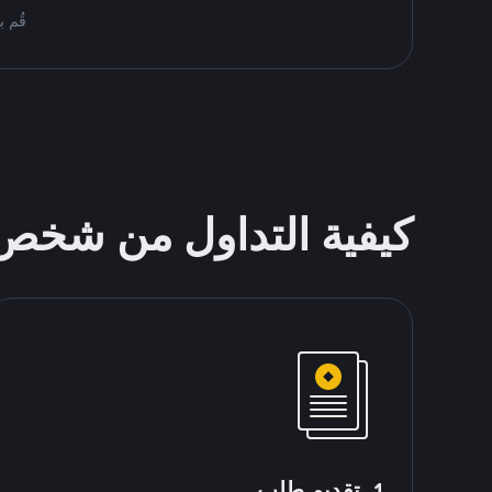
قُم بمُبادلة USDT على nance P2P
كيفية التداول من شخ
1. تقديم طلب