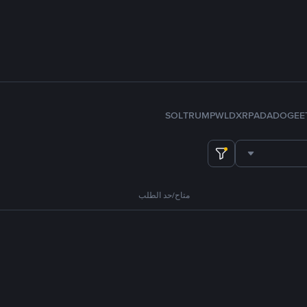
SOL
TRUMP
WLD
XRP
ADA
DOGE
E
متاح/حد الطلب