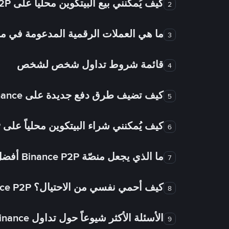
كيف يُمكنني بيع البيتكوين محلياً على Binance P2P؟
2
ما هي العملات الرقمية المدعومة في
3
قائمة شروط تداول شخص لشخص
4
كيف تضيف طرق دفع جديدة على Binance شخص لشخص؟
5
كيف يُمكنني شراء البيتكوين محلياً على Binance P2P؟
6
ما الذي يجعل منصّة Binance P2P أفضل من الأسواق الأخرى للتداول من شخص لشخص؟
7
كيف أحمي نفسي من الاحتيال؟ Binance P2P ضمان FTW!
8
الأسئلة الأكثر شيوعاً حول تداول Binance شخص لشخص
9