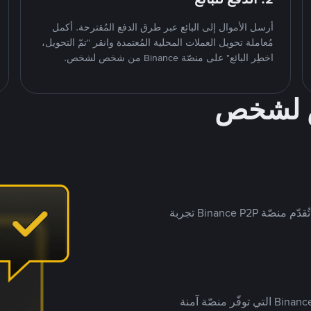
أرسل الأموال إلى البائع عبر طرق الدفع المُقترحة. أكمل
مُعاملة تحويل العملات المحلية المُعتمدة وانقر "تمّ التحويل،
اخطِر البائع" على منصّة Binance من شخص لشخص.
ص لشخص
بينما تستهدف العديد من منصّات تداول P2P أسواقًا مُحددة، تُقدّم منصّة Binance P2P تجربة
يضع ملايين المُستخدمين حول العالم ثقتهم في منصّة Binance P2P التي توفّر منصّة آمنة