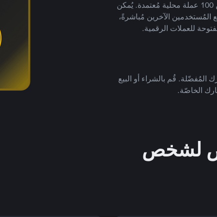
لتداول العملات الرقمية بأكثر من 800 طريقة دفع وأكثر من 100 عملة محلية مُعتمدة. يُمكن
 المُستخدمين الآخرين مُباشرةً،
فتوحة للعملات الرقمية.
 المُفضّلة. قُم بالشراء أو البيع
رك الخاصّة.
خص لشخص