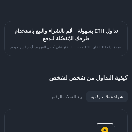
تداول ETH بسهولة - قُم بالشراء والبيع باستخدام
طرقك المُفضّلة للدفع
قُم بمُبادلة ETH على Binance P2P. اعثر على أفضل العروض أدناه لشراء وبيع
كيفية التداول من شخص لشخص
شراء عملات رقمية
بيع العملات الرقمية