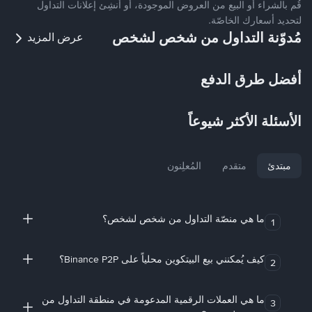
قُم بالشراء أو البيع من العروض الموجودة، أو أنشِئ إعلانات التداول
لتحديد أسعارك الخاصّة.
مُدوّنة التداول من شخص لشخص
عرض المزيد
أفضل طرق الدفع
الأسئلة الأكثر شيوعاً
مبتدئ
متقدم
المُعلِنون
ما هي منصّة التداول من شخص لشخص؟
1
كيف يُمكنني بيع البيتكوين محلياً على Binance P2P؟
2
ما هي العملات الرقمية المدعومة في منطقة التداول من
3