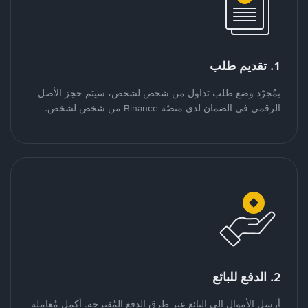
1. تقديم طلب
بمُجرّد وضع طلب تداول من شخص لشخص، سيتم حجز الأصل
الرقمي في الضمان لدى منصّة Binance من شخص لشخص.
2. الدفع للبائع
أرسل الأموال إلى البائع عبر طرق الدفع المُقترحة. أكمل مُعاملة