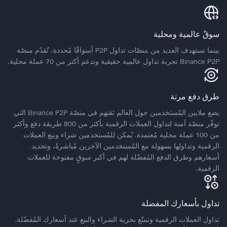
سوقٌ عالمية ومحلية
بينما تستهدف العديد من منصّات تداول P2P أسواقًا مُحددة، تُقدّم منصّة
Binance P2P تجربة تداول عالمية حقيقية وتدعم أكثر من 70 عملة محلية.
طرق دفع مرنة
يضع ملايين المُستخدمين حول العالم ثقتهم في منصّة Binance P2P التي
توفّر منصّة آمنة لتداول العملات الرقمية بأكثر من 800 طريقة دفع وأكثر
من 100 عملة محلية مُعتمدة. يُمكن للمُستخدمين شراء وبيع العملات
الرقمية وتداولها بسهولة مع المُستخدمين الآخرين مُباشرةً، وتحديد
أسعارهم وطرق الدفع المُفضّلة لهم في أكبر سوقٍ مفتوحة للعملات
الرقمية.
تداول بأسعارك المفضلة
تداول العملات الرقمية وتمتّع بحرية الشراء والبيع عند أسعارك المُفضّلة.