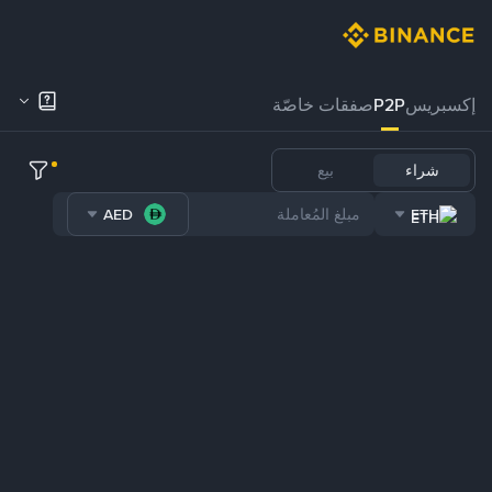
إكسبريس
P2P
صفقات خاصّة
شراء
بيع
AED
ETH