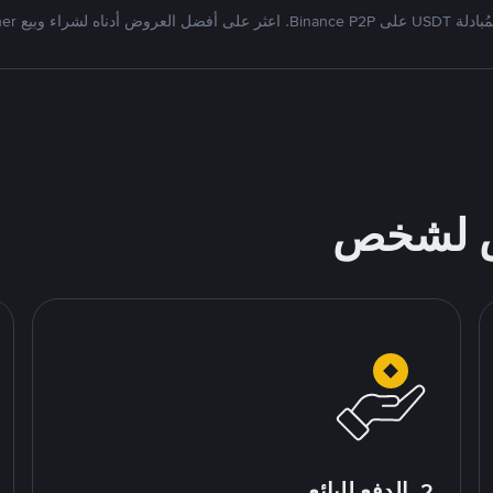
Bi. اعثر على أفضل العروض أدناه لشراء وبيع Tether
ص لشخص
2. الدفع للبائع