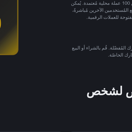
لتداول العملات الرقمية بأكثر من 800 طريقة دفع وأكثر من 100 عملة محلية مُعتمدة. يُمكن
 المُستخدمين الآخرين مُباشرةً،
فتوحة للعملات الرقمية.
 المُفضّلة. قُم بالشراء أو البيع
رك الخاصّة.
خص لشخص