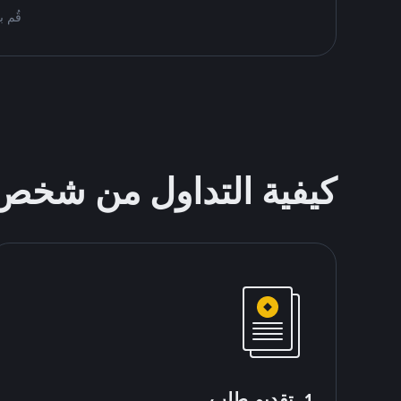
قُم بمُبادلة USDT على nance P2P
كيفية التداول من شخ
1. تقديم طلب