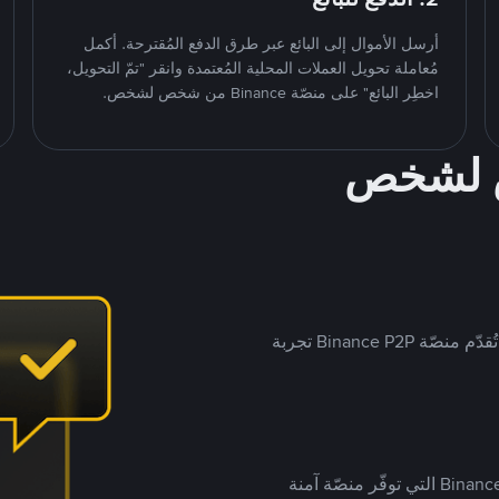
أرسل الأموال إلى البائع عبر طرق الدفع المُقترحة. أكمل
مُعاملة تحويل العملات المحلية المُعتمدة وانقر "تمّ التحويل،
اخطِر البائع" على منصّة Binance من شخص لشخص.
ص لشخص
بينما تستهدف العديد من منصّات تداول P2P أسواقًا مُحددة، تُقدّم منصّة Binance P2P تجربة
يضع ملايين المُستخدمين حول العالم ثقتهم في منصّة Binance P2P التي توفّر منصّة آمنة