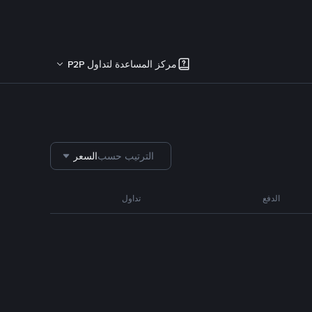
مركز المساعدة لتداول P2P
الترتيب حسب
السعر
الدفع
تداول