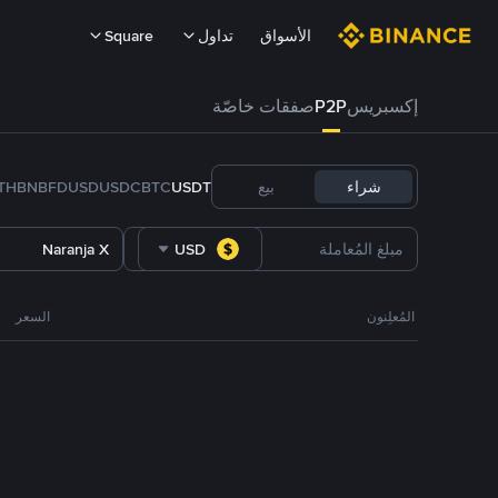
الأسواق
تداول
Square
إكسبريس
P2P
صفقات خاصّة
شراء
بيع
USDT
BTC
USDC
FDUSD
BNB
TH
Naranja X
USD
المُعلِنون
السعر