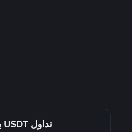
تداول USDT بسهولة - قُم بالشراء والبيع باستخدام Naranja X