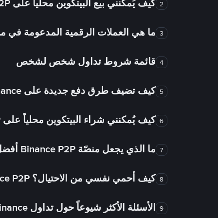
كيف يُمكنني بيع البيتكوين محلياً على Binance P2P؟
2
ما هي العملات الرقمية المدعومة في
3
قائمة شروط تداول شخص لشخص
4
كيف تضيف طرق دفع جديدة على Binance شخص لشخص؟
5
كيف يُمكنني شراء البيتكوين محلياً على Binance P2P؟
6
ما الذي يجعل منصّة Binance P2P أفضل من الأسواق الأخرى للتداول من شخص لشخص؟
7
كيف أحمي نفسي من الاحتيال؟ Binance P2P ضمان FTW!
8
الأسئلة الأكثر شيوعاً حول تداول Binance شخص لشخص
9