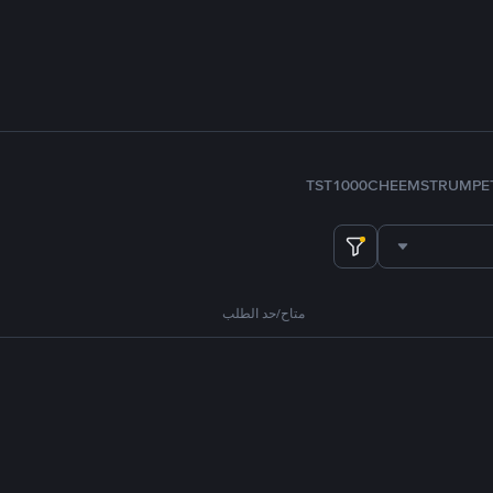
TST
1000CHEEMS
TRUMP
E
متاح/حد الطلب