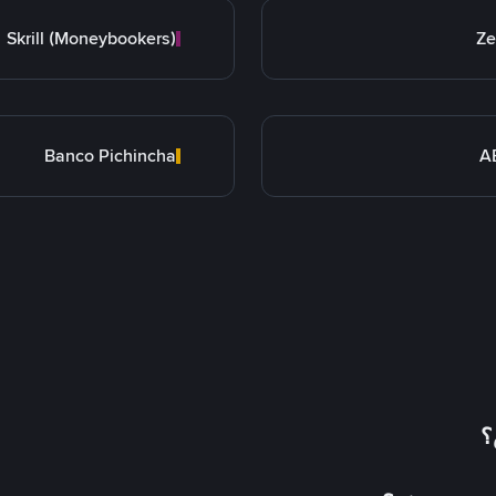
Skrill (Moneybookers)
Ze
Banco Pichincha
A
؟