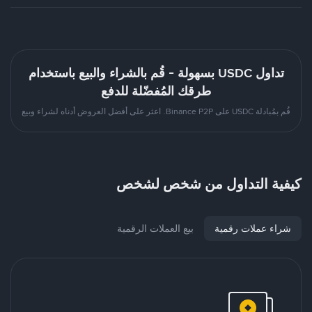
تداول USDC بسهولة - قُم بالشراء والبيع باستخدام
طرقك المُفضّلة للدفع
قُم بمُبادلة USDC على Binance P2P. اعثر على أفضل العروض أدناه لشراء وبيع
كيفية التداول من شخص لشخص
شراء عملات رقمية
بيع العملات الرقمية