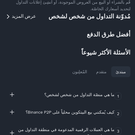
قُم بالشراء أو البيع من العروض الموجودة، أو أنشِئ إعلانات التداول
لتحديد أسعارك الخاصّة.
مُدوّنة التداول من شخص لشخص
عرض المزيد
أفضل طرق الدفع
الأسئلة الأكثر شيوعاً
مبتدئ
متقدم
المُعلِنون
ما هي منصّة التداول من شخص لشخص؟
1
كيف يُمكنني بيع البيتكوين محلياً على Binance P2P؟
2
ما هي العملات الرقمية المدعومة في منطقة التداول من
3