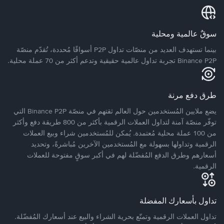
سوقٌ عالمية ومحلية
بينما تستهدف العديد من منصّات تداول P2P أسواقًا مُحددة، تُقدّم منصّة
Binance P2P تجربة تداول عالمية حقيقية وتدعم أكثر من 70 عملة محلية.
طرق دفع مرنة
يضع ملايين المُستخدمين حول العالم ثقتهم في منصّة Binance P2P التي
توفّر منصّة آمنة لتداول العملات الرقمية بأكثر من 800 طريقة دفع وأكثر
من 100 عملة محلية مُعتمدة. يُمكن للمُستخدمين شراء وبيع العملات
الرقمية وتداولها بسهولة مع المُستخدمين الآخرين مُباشرةً، وتحديد
أسعارهم وطرق الدفع المُفضّلة لهم في أكبر سوقٍ مفتوحة للعملات
الرقمية.
تداول بأسعارك المفضلة
تداول العملات الرقمية وتمتّع بحرية الشراء والبيع عند أسعارك المُفضّلة.