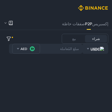
إكسبريس
P2P
صفقات خاصّة
شراء
بيع
AED
USDC