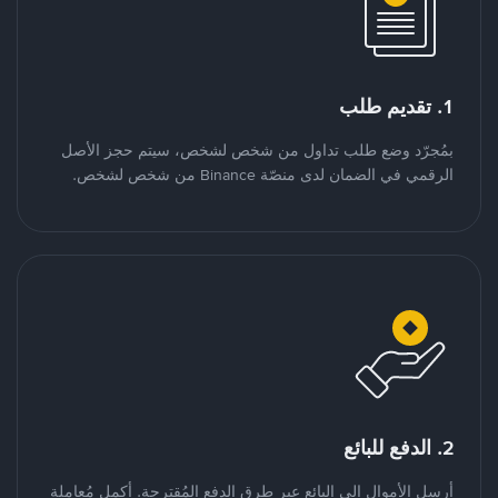
1. تقديم طلب
بمُجرّد وضع طلب تداول من شخص لشخص، سيتم حجز الأصل
الرقمي في الضمان لدى منصّة Binance من شخص لشخص.
2. الدفع للبائع
أرسل الأموال إلى البائع عبر طرق الدفع المُقترحة. أكمل مُعاملة